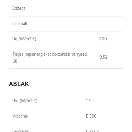
Edzett
Laminált
Ug (W/m2 K)
1.00
Teljes napenergia-átbocsátási tényező
0.52
(g)
ABLAK
Uw (W/m2 K)
1.3
Vízzárás
E1350
Légzárás
Class 4