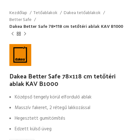
Kezdőlap
Tetőablakok
Dakea tetőablakok
Better Safe
Dakea Better Safe 78×118 cm tetőtéri ablak KAV B1000
Dakea Better Safe 78×118 cm tetőtéri
ablak KAV B1000
Középső tengely körül elforduló ablak
Masszív fakeret, 2 rétegű lakkozással
Hegesztett gumitömítés
Edzett külső üveg