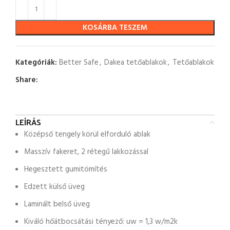
KOSÁRBA TESZEM
Kategóriák:
Better Safe
,
Dakea tetőablakok
,
Tetőablakok
Share:
LEÍRÁS
Középső tengely körül elforduló ablak
Masszív fakeret, 2 rétegű lakkozással
Hegesztett gumitömítés
Edzett külső üveg
Laminált belső üveg
Kiváló hőátbocsátási tényező: uw = 1,3 w/m2k