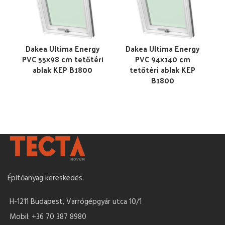
Dakea Ultima Energy
Dakea Ultima Energy
PVC 55×98 cm tetőtéri
PVC 94×140 cm
ablak KEP B1800
tetőtéri ablak KEP
B1800
Építőanyag kereskedés.
H-1211 Budapest, Varrógépgyár utca 10/1
Mobil: +36 70 387 8980