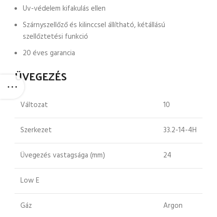
Uv-védelem kifakulás ellen
Szárnyszellőző és kilinccsel állítható, kétállású
szellőztetési funkció
20 éves garancia
ÜVEGEZÉS
Változat
10
Szerkezet
33.2-14-4H
Üvegezés vastagsága (mm)
24
Low E
Gáz
Argon