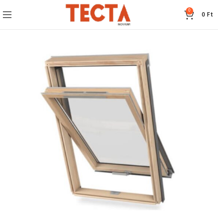
0
0
Ft