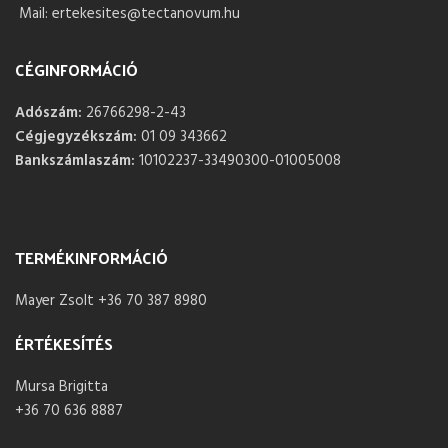
Mail: ertekesites@tectanovum.hu
CÉGINFORMÁCIÓ
Adószám:
26766298-2-43
Cégjegyzékszám:
01 09 343662
Bankszámlaszám:
10102237-33490300-01005008
TERMÉKINFORMÁCIÓ
Mayer Zsolt +36 70 387 8980
ÉRTÉKESÍTÉS
Mursa Brigitta
+36 70 636 8887