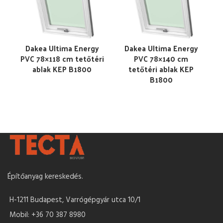
Dakea Ultima Energy
Dakea Ultima Energy
PVC 78×118 cm tetőtéri
PVC 78×140 cm
ablak KEP B1800
tetőtéri ablak KEP
B1800
Építőanyag kereskedés.
H-1211 Budapest, Varrógépgyár utca 10/1
Mobil: +36 70 387 8980