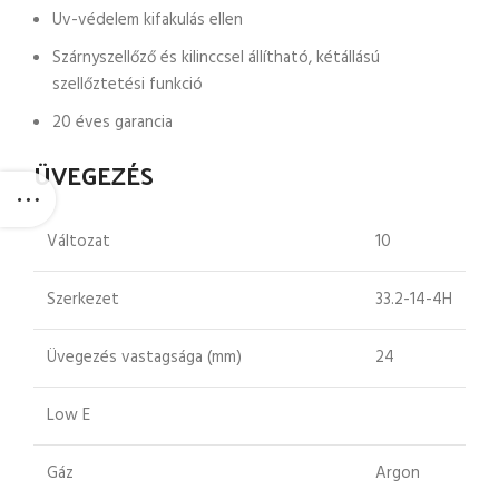
Uv-védelem kifakulás ellen
Szárnyszellőző és kilinccsel állítható, kétállású
szellőztetési funkció
20 éves garancia
ÜVEGEZÉS
Változat
10
Szerkezet
33.2-14-4H
Üvegezés vastagsága (mm)
24
Low E
Gáz
Argon