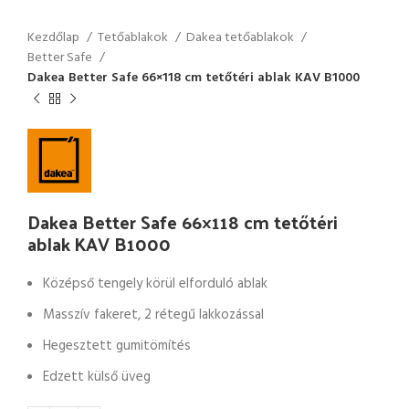
Kezdőlap
Tetőablakok
Dakea tetőablakok
Better Safe
Dakea Better Safe 66×118 cm tetőtéri ablak KAV B1000
Dakea Better Safe 66×118 cm tetőtéri
ablak KAV B1000
Középső tengely körül elforduló ablak
Masszív fakeret, 2 rétegű lakkozással
Hegesztett gumitömítés
Edzett külső üveg