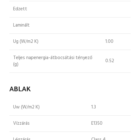
Edzett
Laminált
Ug (W/m2 K)
1.00
Teljes napenergia-átbocsátási tényező
0.52
(g)
ABLAK
Uw (W/m2 K)
1.3
Vízzárás
E1350
Légzárás
Class 4