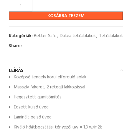
KOSÁRBA TESZEM
Kategóriák:
Better Safe
,
Dakea tetőablakok
,
Tetőablakok
Share:
LEÍRÁS
Középső tengely körül elforduló ablak
Masszív fakeret, 2 rétegű lakkozással
Hegesztett gumitömítés
Edzett külső üveg
Laminált belső üveg
Kiváló hőátbocsátási tényező: uw = 1,3 w/m2k