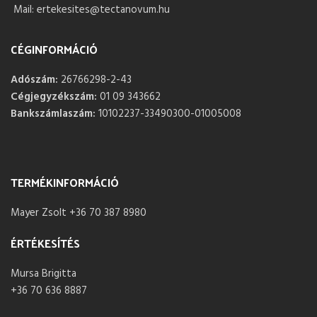
Mail: ertekesites@tectanovum.hu
CÉGINFORMÁCIÓ
Adószám:
26766298-2-43
Cégjegyzékszám:
01 09 343662
Bankszámlaszám:
10102237-33490300-01005008
TERMÉKINFORMÁCIÓ
Mayer Zsolt +36 70 387 8980
ÉRTÉKESÍTÉS
Mursa Brigitta
+36 70 636 8887