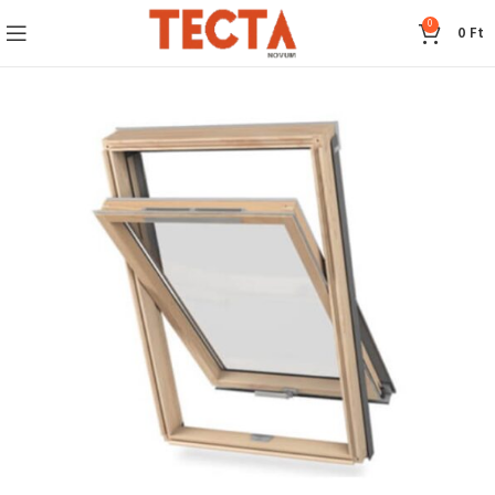
0
0
Ft