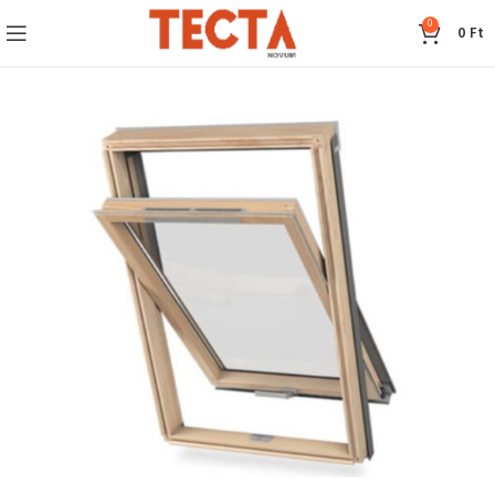
0
0
Ft