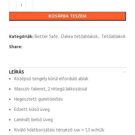
KOSÁRBA TESZEM
Kategóriák:
Better Safe
,
Dakea tetőablakok
,
Tetőablakok
Share:
LEÍRÁS
Középső tengely körül elforduló ablak
Masszív fakeret, 2 rétegű lakkozással
Hegesztett gumitömítés
Edzett külső üveg
Laminált belső üveg
Kiváló hőátbocsátási tényező: uw = 1,3 w/m2k