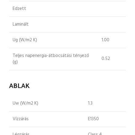
Edzett
Laminált
Ug (W/m2 K)
1.00
Teljes napenergia-átbocsátási tényező
0.52
(g)
ABLAK
Uw (W/m2 K)
1.3
Vízzárás
E1350
Légzárás
Class 4