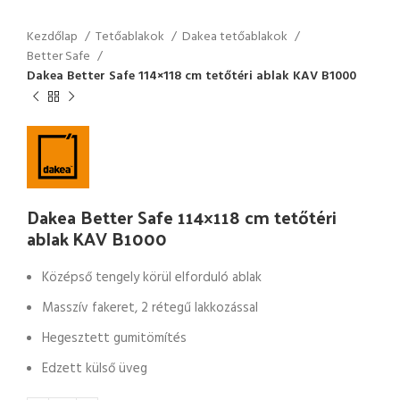
Kezdőlap
Tetőablakok
Dakea tetőablakok
Better Safe
Dakea Better Safe 114×118 cm tetőtéri ablak KAV B1000
Dakea Better Safe 114×118 cm tetőtéri
ablak KAV B1000
Középső tengely körül elforduló ablak
Masszív fakeret, 2 rétegű lakkozással
Hegesztett gumitömítés
Edzett külső üveg