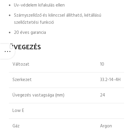
Uv-védelem kifakulás ellen
Szárnyszellőző és kilinccsel állítható, kétállású
szellőztetési funkció
20 éves garancia
ÜVEGEZÉS
Változat
10
Szerkezet
33.2-14-4H
Üvegezés vastagsága (mm)
24
Low E
Gáz
Argon