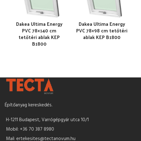
Dakea Ultima Energy
Dakea Ultima Energy
PVC 78×140 cm
PVC 78×98 cm tetőtéri
tetőtéri ablak KEP
ablak KEP B1800
B1800
Építőanyag kereskedés.
H-1211 Budapest, Varrógépgyár utca 10/1
Mobil: +36 70 387 8980
Mail: ertekesites@tectanovum.hu