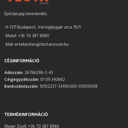
Építőanyag kereskedés.
H-1211 Budapest, Varrógépgyár utca 10/1
Mobil: +36 70 387 8980
Mail: ertekesites@tectanovum.hu
CÉGINFORMÁCIÓ
Adószám:
26766298-2-43
Cégjegyzékszám:
01 09 343662
Bankszámlaszám:
10102237-33490300-01005008
TERMÉKINFORMÁCIÓ
Mayer Zsolt +36 70 387 8980