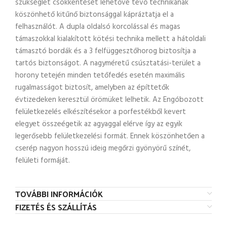
szükséglet csökkentését lehetővé tevő technikának
köszönhető kitűnő biztonsággal kápráztatja el a
felhasználót. A dupla oldalsó korcolással és magas
támaszokkal kialakított kötési technika mellett a hátoldali
támasztó bordák és a 3 felfüggesztőhorog biztosítja a
tartós biztonságot. A nagyméretű csúsztatási-terület a
horony tetején minden tetőfedés esetén maximális
rugalmasságot biztosít, amelyben az építtetők
évtizedeken keresztül örömüket lelhetik. Az Engóbozott
felületkezelés elkészítésekor a porfestékből kevert
elegyet összeégetik az agyaggal elérve így az egyik
legerősebb felületkezelési formát. Ennek köszönhetően a
cserép nagyon hosszú ideig megőrzi gyönyörű színét,
felületi formáját.
TOVÁBBI INFORMÁCIÓK
FIZETÉS ÉS SZÁLLÍTÁS