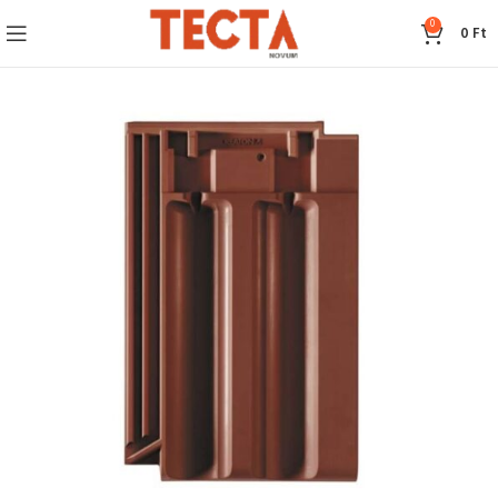
0
0
Ft