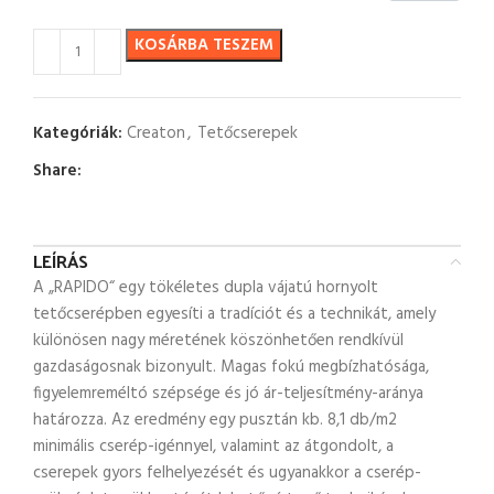
KOSÁRBA TESZEM
Kategóriák:
Creaton
,
Tetőcserepek
Share:
LEÍRÁS
A „RAPIDO“ egy tökéletes dupla vájatú hornyolt
tetőcserépben egyesíti a tradíciót és a technikát, amely
különösen nagy méretének köszönhetően rendkívül
gazdaságosnak bizonyult. Magas fokú megbízhatósága,
figyelemreméltó szépsége és jó ár-teljesítmény-aránya
határozza. Az eredmény egy pusztán kb. 8,1 db/m2
minimális cserép-igénnyel, valamint az átgondolt, a
cserepek gyors felhelyezését és ugyanakkor a cserép-