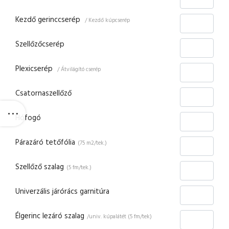
Kezdő gerinccserép
/ Kezdő kúpcserép
Szellőzőcserép
Plexicserép
/ Átvilágító cserép
Csatornaszellőző
Hófogó
Párazáró tetőfólia
(75 m2/tek.)
Szellőző szalag
(5 fm/tek.)
Univerzális járórács garnitúra
Élgerinc lezáró szalag
/univ. kúpalátét (5 fm/tek)