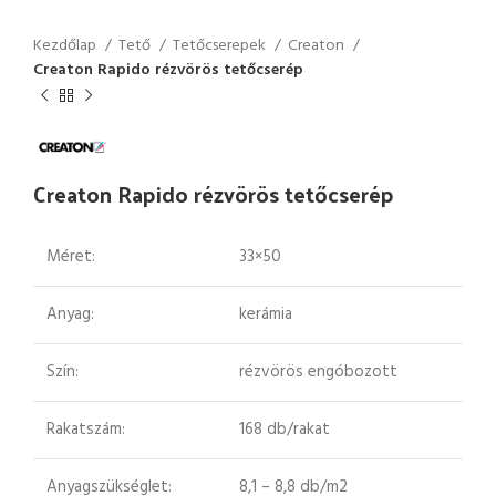
Kezdőlap
Tető
Tetőcserepek
Creaton
Creaton Rapido rézvörös tetőcserép
Creaton Rapido rézvörös tetőcserép
Méret:
33×50
Anyag:
kerámia
Szín:
rézvörös engóbozott
Rakatszám:
168 db/rakat
Anyagszükséglet:
8,1 – 8,8 db/m2