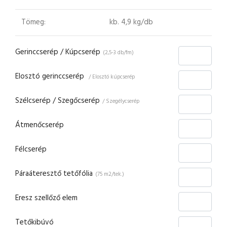
Tömeg:
kb. 4,9 kg/db
Gerinccserép / Kúpcserép
(2,5-3 db/fm)
Elosztó gerinccserép
/ Elosztó kúpcserép
Szélcserép / Szegőcserép
/ Szegélycserép
Átmenőcserép
Félcserép
Páraáteresztő tetőfólia
(75 m2/tek.)
Eresz szellőző elem
Tetőkibúvó