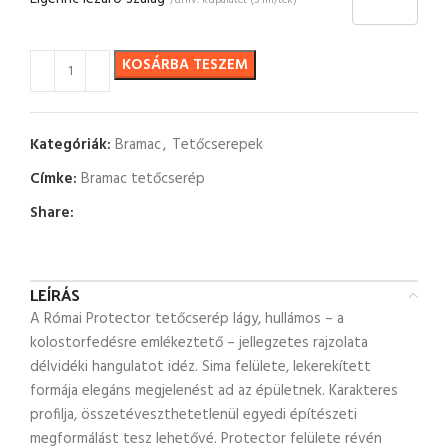
/univ. kúpalátét (5 fm/tek)
KOSÁRBA TESZEM
Kategóriák:
Bramac
,
Tetőcserepek
Címke:
Bramac tetőcserép
Share:
LEÍRÁS
A Római Protector tetőcserép lágy, hullámos – a
kolostorfedésre emlékeztető – jellegzetes rajzolata
délvidéki hangulatot idéz. Sima felülete, lekerekített
formája elegáns megjelenést ad az épületnek. Karakteres
profilja, összetéveszthetetlenül egyedi építészeti
megformálást tesz lehetővé. Protector felülete révén