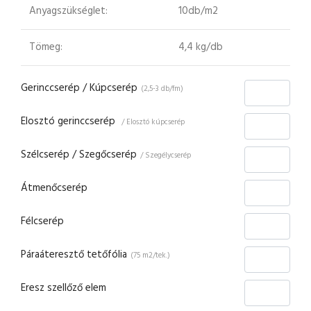
Anyagszükséglet:
10db/m2
Tömeg:
4,4 kg/db
Gerinccserép / Kúpcserép
(2,5-3 db/fm)
Elosztó gerinccserép
/ Elosztó kúpcserép
Szélcserép / Szegőcserép
/ Szegélycserép
Átmenőcserép
Félcserép
Páraáteresztő tetőfólia
(75 m2/tek.)
Eresz szellőző elem