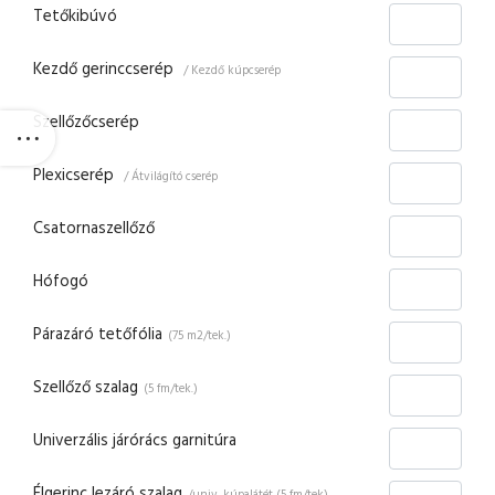
Tetőkibúvó
Kezdő gerinccserép
/ Kezdő kúpcserép
Szellőzőcserép
Plexicserép
/ Átvilágító cserép
Csatornaszellőző
Hófogó
Párazáró tetőfólia
(75 m2/tek.)
Szellőző szalag
(5 fm/tek.)
Univerzális járórács garnitúra
Élgerinc lezáró szalag