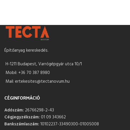
Építőanyag kereskedés.
H-1211 Budapest, Varrógépgyár utca 10/1
Mobil: +36 70 387 8980
Mail: ertekesites@tectanovum.hu
CÉGINFORMÁCIÓ
Adószám:
26766298-2-43
Cégjegyzékszám:
01 09 343662
Bankszámlaszám:
10102237-33490300-01005008