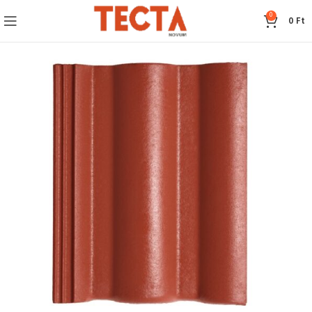
0
0
Ft