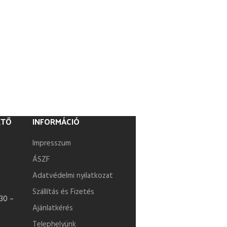
ETŐ
INFORMÁCIÓ
Impresszum
ÁSZF
Adatvédelmi nyilatkozat
Szállítás és Fizetés
30 –
Ajánlatkérés
Telephelyünk