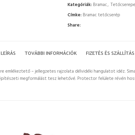
Kategóriák:
Bramac
,
Tetőcserep
Címke:
Bramac tetőcserép
Share:
LEÍRÁS
TOVÁBBI INFORMÁCIÓK
FIZETÉS ÉS SZÁLLÍTÁS
e emlékeztető – jellegzetes rajzolata délvidéki hangulatot idéz. Sima
építészeti megformálást tesz lehetővé. Protector felülete révén hoss