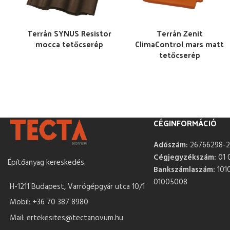
Terrán SYNUS Resistor
Terrán Zenit
mocca tetőcserép
ClimaControl mars matt
tetőcserép
CÉGINFORMÁCIÓ
Adószám:
26766298-2
Cégjegyzékszám:
01 
Építőanyag kereskedés.
Bankszámlaszám:
101
01005008
H-1211 Budapest, Varrógépgyár utca 10/1
Mobil: +36 70 387 8980
Mail: ertekesites@tectanovum.hu