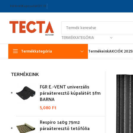
Hírlevél
Kapcsolat
GY.I.K.
TERMÉKKATEGÓRIA
Termékkategória
Termékeink
AKCIÓK 2025
TERMÉKEINK
FGR E.-VENT univerzális
páraáteresztő kúpalátét 5fm
BARNA
5,080
Ft
Respiro 140g 75m2
páraáteresztő tetőfólia