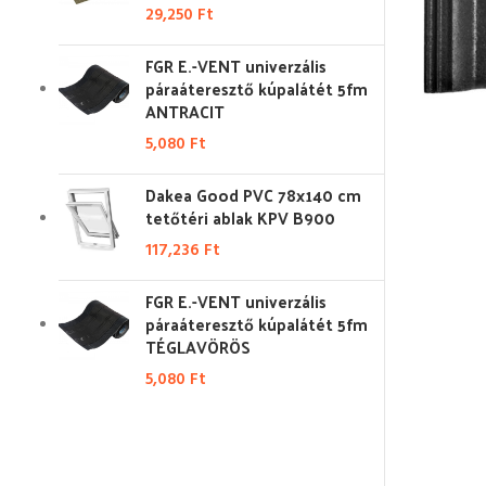
29,250
Ft
FGR E.-VENT univerzális
páraáteresztő kúpalátét 5fm
ANTRACIT
5,080
Ft
Dakea Good PVC 78x140 cm
tetőtéri ablak KPV B900
117,236
Ft
FGR E.-VENT univerzális
páraáteresztő kúpalátét 5fm
TÉGLAVÖRÖS
5,080
Ft