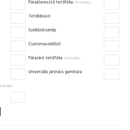
Páraáteresztő tetőfólia
(75 m2/tek.)
Tetőkibúvó
Szellőzőcserép
Csatornaszellőző
Párazáró tetőfólia
(75 m2/tek.)
Univerzális járórács garnitúra
(5 fm/tek)