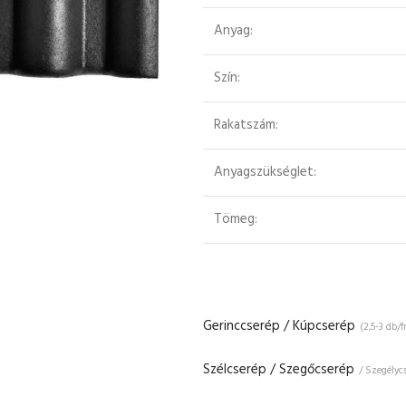
Anyag:
Szín:
Rakatszám:
Anyagszükséglet:
Tömeg:
Gerinccserép / Kúpcserép
(2,5-3 db/
Szélcserép / Szegőcserép
/ Szegélyc