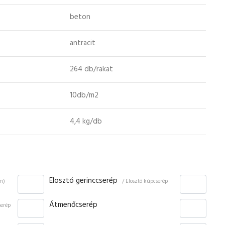
beton
antracit
264 db/rakat
10db/m2
4,4 kg/db
Elosztó gerinccserép
fm)
/ Elosztó kúpcserép
Átmenőcserép
serép