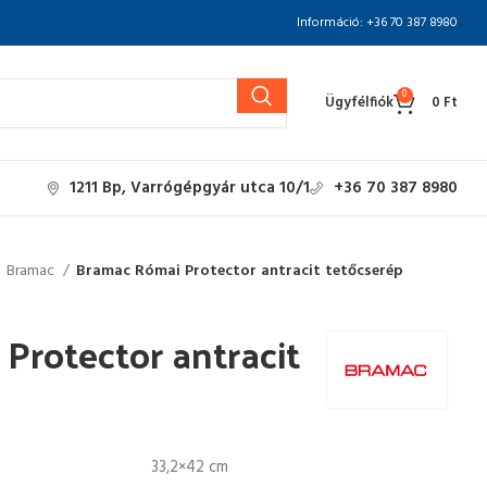
Információ: +36 70 387 8980
0
Ügyfélfiók
0
Ft
1211 Bp, Varrógépgyár utca 10/1
+36 70 387 8980
Bramac
Bramac Római Protector antracit tetőcserép
Protector antracit
33,2×42 cm