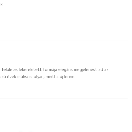
ek
 felülete, lekerekített formája elegáns megjelenést ad az
zú évek múlva is olyan, mintha új lenne.