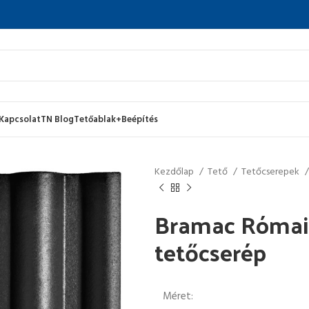
Kapcsolat
TN Blog
Tetőablak+Beépítés
Kezdőlap
Tető
Tetőcserepek
Bramac Római 
tetőcserép
Méret: