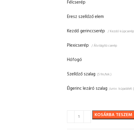
Félcserép
Eresz szellőző elem
Kezdő gerinccserép
/ Kezdő kúpcserép
Plexicserép
/ Átvilágító cserép
Hófogó
Szellőző szalag
(5 fm/tek.)
Élgerinc lezáró szalag
/univ. kúpalátét 
KOSÁRBA TESZEM