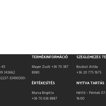
TERMÉKINFORMÁCIÓ
SZEGLEMEZES T
-43
Mayer Zsolt +36 70 387
Biszkot Attila
09 343662
8980
+36 20 775 1675
02237-33490300-
ÉRTÉKESÍTÉS
NYITVA TARTÁS
Mursa Brigitta
Hétfő – Péntek 07:
+36 70 636 8887
16:00