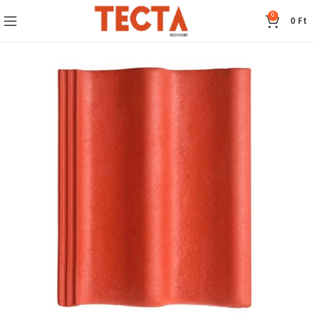
0
0
Ft