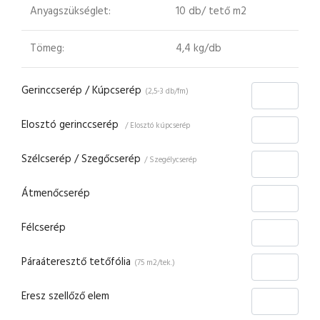
Anyagszükséglet:
10 db/ tető m2
Tömeg:
4,4 kg/db
Gerinccserép / Kúpcserép
(2,5-3 db/fm)
Elosztó gerinccserép
/ Elosztó kúpcserép
Szélcserép / Szegőcserép
/ Szegélycserép
Átmenőcserép
Félcserép
Páraáteresztő tetőfólia
(75 m2/tek.)
Eresz szellőző elem