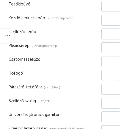
Tetőkibúvó
Kezdő gerinccserép
/ Kezdő kúpcserép
Szellőzőcserép
Plexicserép
/ Átvilágító cserép
Csatornaszellőző
Hófogó
Párazáró tetőfólia
(75 m2/tek.)
Szellőző szalag
(5 fm/tek.)
Univerzális járórács garnitúra
Élgerinc lezáró szalag