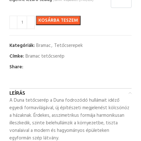
/univ. kúpalátét (5 fm/tek)
KOSÁRBA TESZEM
Kategóriák:
Bramac
,
Tetőcserepek
Címke:
Bramac tetőcserép
Share:
LEÍRÁS
A Duna tetőcserép a Duna fodrozódó hullámait idéző
egyedi formavilágával, új építészeti megjelenést kölcsönöz
a házaknak. Érdekes, asszimetrikus formája harmonikusan
illeszkedik, szinte belehullámzik a környezetbe, tiszta
vonalaival a modern és hagyományos épületeken
egyformán szép látvány.