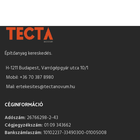
Építőanyag kereskedés.
H-1211 Budapest, Varrógépgyár utca 10/1
Mobil: +36 70 387 8980
Mail: ertekesites@tectanovum.hu
CÉGINFORMÁCIÓ
Adószám:
26766298-2-43
Cégjegyzékszám:
01 09 343662
Bankszámlaszám:
10102237-33490300-01005008