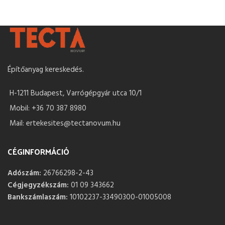
Építőanyag kereskedés.
H-1211 Budapest, Varrógépgyár utca 10/1
Mobil: +36 70 387 8980
Mail: ertekesites@tectanovum.hu
CÉGINFORMÁCIÓ
Adószám:
26766298-2-43
Cégjegyzékszám:
01 09 343662
Bankszámlaszám:
10102237-33490300-01005008