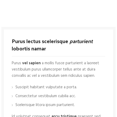
Purus lectus scelerisque
parturient
lobortis namar
Purus
vel sapien
a mollis fusce parturient a laoreet
vestibulum purus ullamcorper tellus ante at duira
convallis ac vel a vestibulum sem ridiculus sapien.
Suscipit habitant vulputate a porta.
Consectetur vestibulum cubilia acc.
Scelerisque litora ipsum parturient.
Id volutpat consequat
arcu tristique
praesent sed