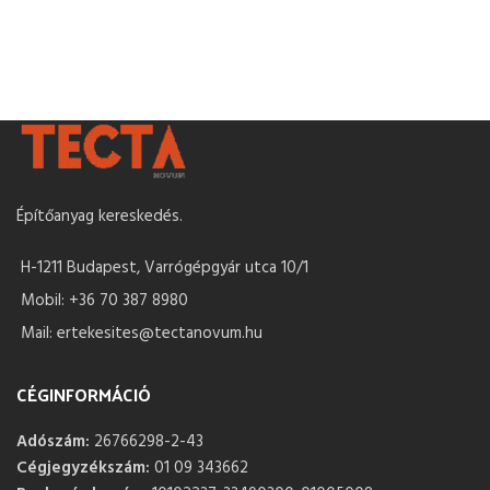
Építőanyag kereskedés.
H-1211 Budapest, Varrógépgyár utca 10/1
Mobil: +36 70 387 8980
Mail: ertekesites@tectanovum.hu
CÉGINFORMÁCIÓ
Adószám:
26766298-2-43
Cégjegyzékszám:
01 09 343662