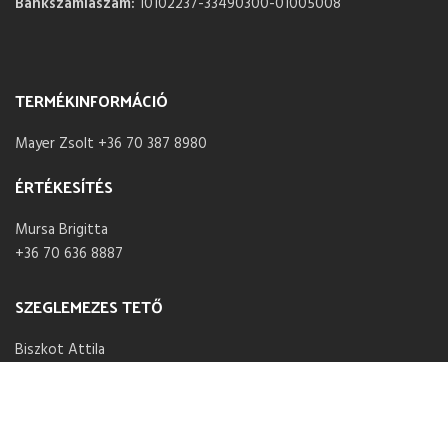
Bankszámlaszám:
10102237-33490300-01005008
TERMÉKINFORMÁCIÓ
Mayer Zsolt +36 70 387 8980
ÉRTÉKESÍTÉS
Mursa Brigitta
+36 70 636 8887
SZEGLEMEZES TETŐ
Biszkot Attila
+36 20 775 1675
NYITVA TARTÁS