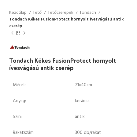
Kezdőlap
Tető
Tetőcserepek
Tondach
Tondach Kékes FusionProtect hornyolt ívesvágású antik
cserép
Tondach Kékes FusionProtect hornyolt
ívesvágású antik cserép
Méret:
21x40cm
Anyag:
kerámia
Szín:
antik
Rakatszám:
300 db/rakat