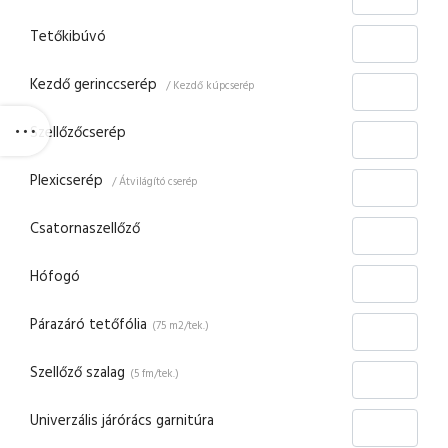
Tetőkibúvó
Kezdő gerinccserép
/ Kezdő kúpcserép
Szellőzőcserép
Plexicserép
/ Átvilágító cserép
Csatornaszellőző
Hófogó
Párazáró tetőfólia
(75 m2/tek.)
Szellőző szalag
(5 fm/tek.)
Univerzális járórács garnitúra