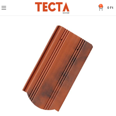
0
0
Ft