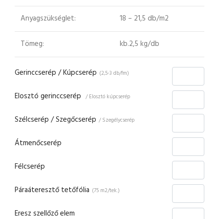
Anyagszükséglet:
18 – 21,5 db/m2
Tömeg:
kb.2,5 kg/db
Gerinccserép / Kúpcserép
(2,5-3 db/fm)
Elosztó gerinccserép
/ Elosztó kúpcserép
Szélcserép / Szegőcserép
/ Szegélycserép
Átmenőcserép
Félcserép
Páraáteresztő tetőfólia
(75 m2/tek.)
Eresz szellőző elem