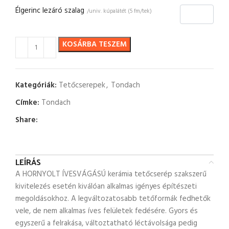
Élgerinc lezáró szalag
/univ. kúpalátét (5 fm/tek)
KOSÁRBA TESZEM
Kategóriák:
Tetőcserepek
,
Tondach
Címke:
Tondach
Share:
LEÍRÁS
A HORNYOLT ÍVESVÁGÁSÚ kerámia tetőcserép szakszerű
kivitelezés esetén kiválóan alkalmas igényes építészeti
megoldásokhoz. A legváltozatosabb tetőformák fedhetők
vele, de nem alkalmas íves felületek fedésére. Gyors és
egyszerű a felrakása, változtatható léctávolsága pedig