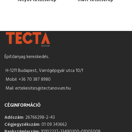
Építőanyag kereskedés.
H-1211 Budapest, Varrógépgyár utca 10/1
Mobil: +36 70 387 8980
Mail: ertekesites@tectanovum.hu
CÉGINFORMÁCIÓ
Adószám:
26766298-2-43
Cégjegyzékszám:
01 09 343662
Bankszámlaszám:
10102237-33490300-01005008