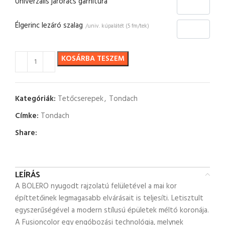
Univerzális járórács garnitúra
Élgerinc lezáró szalag
/univ. kúpalátét (5 fm/tek)
KOSÁRBA TESZEM
Kategóriák:
Tetőcserepek
,
Tondach
Címke:
Tondach
Share:
LEÍRÁS
A BOLERO nyugodt rajzolatú felületével a mai kor
építtetőinek legmagasabb elvárásait is teljesíti. Letisztult
egyszerűségével a modern stílusú épületek méltó koronája.
A Fusioncolor egy engóbozási technológia, melynek