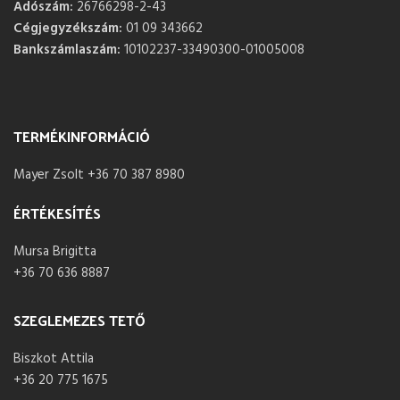
Adószám:
26766298-2-43
Cégjegyzékszám:
01 09 343662
Bankszámlaszám:
10102237-33490300-01005008
TERMÉKINFORMÁCIÓ
Mayer Zsolt +36 70 387 8980
ÉRTÉKESÍTÉS
Mursa Brigitta
+36 70 636 8887
SZEGLEMEZES TETŐ
Biszkot Attila
+36 20 775 1675