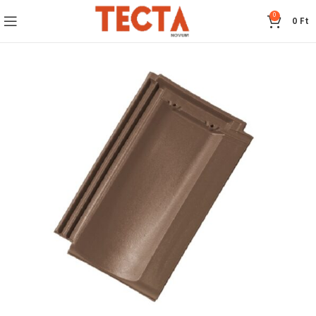
0
0
Ft