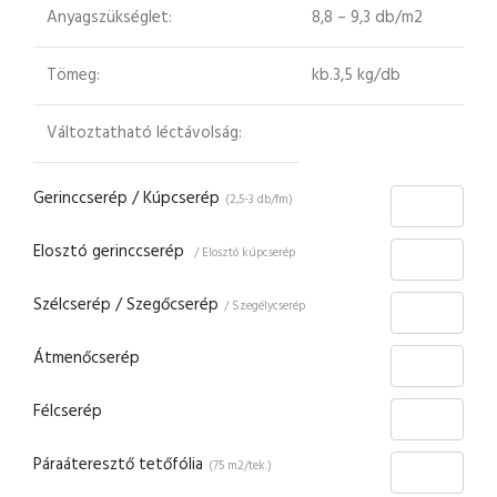
Anyagszükséglet:
8,8 – 9,3 db/m2
Tömeg:
kb.3,5 kg/db
Változtatható léctávolság:
Gerinccserép / Kúpcserép
(2,5-3 db/fm)
Elosztó gerinccserép
/ Elosztó kúpcserép
Szélcserép / Szegőcserép
/ Szegélycserép
Átmenőcserép
Félcserép
Páraáteresztő tetőfólia
(75 m2/tek.)