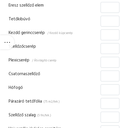
Eresz szellőző elem
Tetőkibúvó
Kezdő gerinccserép
/ Kezdő kúpcserép
Szellőzőcserép
Plexicserép
/ Átvilágító cserép
Csatornaszellőző
Hófogó
Párazáró tetőfólia
(75 m2/tek.)
Szellőző szalag
(5 fm/tek.)