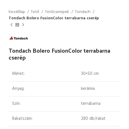
Kezdőlap
Tető
Tetőcserepek
Tondach
Tondach Bolero FusionColor terrabarna cserép
Tondach Bolero FusionColor terrabarna
cserép
Méret:
30×50 cm
Anyag:
kerámia
Szín:
terrabarna
Rakatszám:
280 db/rakat