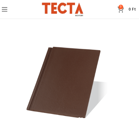
0
0
Ft