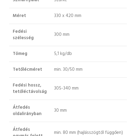
Színárnyalat
Szürke
Méret
330 x 420 mm
Fedési
300 mm
szélesség
Tömeg
5,1 kg/db
Tetőlécméret
min. 30/50 mm
Fedési hossz,
305-340 mm
tetőléctávolság
Átfedés
30 mm
oldalirányban
Átfedés
min. 80 mm (hajlásszögtől függően)