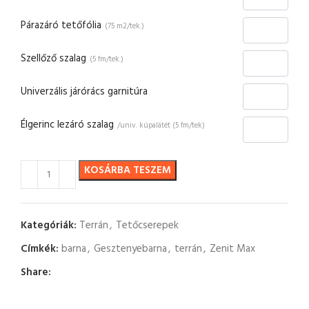
Párazáró tetőfólia
(75 m2/tek.)
Szellőző szalag
(5 fm/tek.)
Univerzális járórács garnitúra
Élgerinc lezáró szalag
/univ. kúpalátét (5 fm/tek)
KOSÁRBA TESZEM
Kategóriák:
Terrán
,
Tetőcserepek
Címkék:
barna
,
Gesztenyebarna
,
terrán
,
Zenit Max
Share: