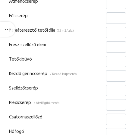
Átmenőcserép
Félcserép
Páraáteresztő tetőfólia
(75 m2/tek.)
Eresz szellőző elem
Tetőkibúvó
Kezdő gerinccserép
/ Kezdő kúpcserép
Szellőzőcserép
Plexicserép
/ Átvilágító cserép
Csatornaszellőző
Hófogó