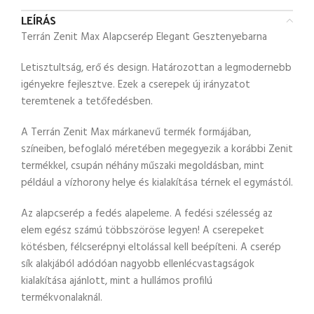
LEÍRÁS
Terrán Zenit Max Alapcserép Elegant Gesztenyebarna
Letisztultság, erő és design. Határozottan a legmodernebb
igényekre fejlesztve. Ezek a cserepek új irányzatot
teremtenek a tetőfedésben.
A Terrán Zenit Max márkanevű termék formájában,
színeiben, befoglaló méretében megegyezik a korábbi Zenit
termékkel, csupán néhány műszaki megoldásban, mint
például a vízhorony helye és kialakítása térnek el egymástól.
Az alapcserép a fedés alapeleme. A fedési szélesség az
elem egész számú többszöröse legyen! A cserepeket
kötésben, félcserépnyi eltolással kell beépíteni. A cserép
sík alakjából adódóan nagyobb ellenlécvastagságok
kialakítása ajánlott, mint a hullámos profilú
termékvonalaknál.