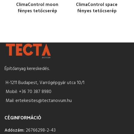
ClimaControl moon
ClimaControl space
fényes tetőcserép
fényes tetőcserép
Építőanyag kereskedés.
H-1211 Budapest, Varrógépgyár utca 10/1
Mobil: +36 70 387 8980
Mail: ertekesites@tectanovum.hu
CÉGINFORMÁCIÓ
Adószám:
26766298-2-43