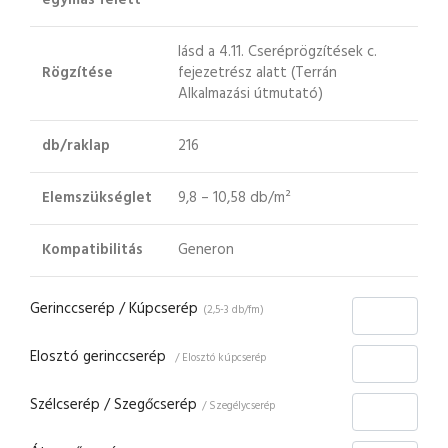
egymás felett
lásd a 4.11. Cseréprögzítések c.
Rögzítése
fejezetrész alatt (Terrán
Alkalmazási útmutató)
db/raklap
216
Elemszükséglet
9,8 – 10,58 db/m²
Kompatibilitás
Generon
Gerinccserép / Kúpcserép
(2,5-3 db/fm)
Elosztó gerinccserép
/ Elosztó kúpcserép
Szélcserép / Szegőcserép
/ Szegélycserép