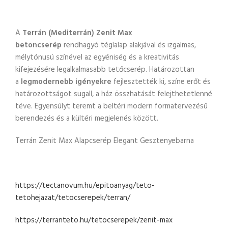
A
Terrán (Mediterrán) Zenit Max
betoncserép
rendhagyó téglalap alakjával és izgalmas,
mélytónusú színével az egyéniség és a kreativitás
kifejezésére legalkalmasabb tetőcserép. Határozottan
a
legmodernebb igényekre
fejlesztették ki, színe erőt és
határozottságot sugall, a ház összhatását felejthetetlenné
téve. Egyensúlyt teremt a beltéri modern formatervezésű
berendezés és a kültéri megjelenés között.
Terrán Zenit Max Alapcserép Elegant Gesztenyebarna
https://tectanovum.hu/epitoanyag/teto-
tetohejazat/tetocserepek/terran/
https://terranteto.hu/tetocserepek/zenit-max