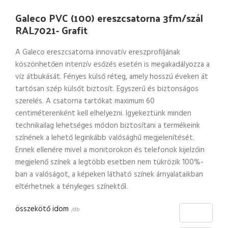
Galeco PVC (100) ereszcsatorna 3fm/szál
RAL7021- Grafit
A Galeco ereszcsatorna innovatív ereszprofiljának
köszönhetően intenzív esőzés esetén is megakadályozza a
víz átbukását. Fényes külső réteg, amely hosszú éveken át
tartósan szép külsőt biztosít. Egyszerű és biztonságos
szerelés. A csatorna tartókat maximum 60
centiméterenként kell elhelyezni. Igyekeztünk minden
technikailag lehetséges módon biztosítani a termékeink
színének a lehető leginkább valósághű megjelenítését.
Ennek ellenére mivel a monitorokon és telefonok kijelzőin
megjelenő színek a legtöbb esetben nem tükrözik 100%-
ban a valóságot, a képeken látható színek árnyalataikban
eltérhetnek a tényleges színektől.
összekötő idom
/db