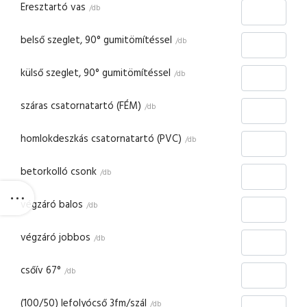
Eresztartó vas
/db
belső szeglet, 90° gumitömítéssel
/db
külső szeglet, 90° gumitömítéssel
/db
száras csatornatartó (FÉM)
/db
homlokdeszkás csatornatartó (PVC)
/db
betorkolló csonk
/db
végzáró balos
/db
végzáró jobbos
/db
csőív 67°
/db
(100/50) lefolyócső 3fm/szál
/db