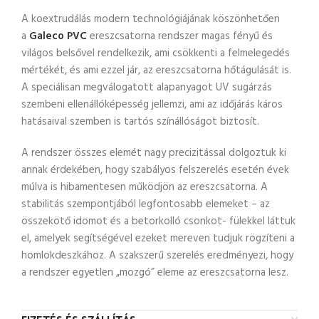
A koextrudálás modern technológiájának köszönhetően
a
Galeco PVC
ereszcsatorna rendszer magas fényű és
világos belsővel rendelkezik, ami csökkenti a felmelegedés
mértékét, és ami ezzel jár, az ereszcsatorna hőtágulását is.
A speciálisan megválogatott alapanyagot UV sugárzás
szembeni ellenállóképesség jellemzi, ami az időjárás káros
hatásaival szemben is tartós színállóságot biztosít.
A rendszer összes elemét nagy precizitással dolgoztuk ki
annak érdekében, hogy szabályos felszerelés esetén évek
múlva is hibamentesen működjön az ereszcsatorna. A
stabilitás szempontjából legfontosabb elemeket – az
összekötő idomot és a betorkolló csonkot- fülekkel láttuk
el, amelyek segítségével ezeket mereven tudjuk rögzíteni a
homlokdeszkához. A szakszerű szerelés eredményezi, hogy
a rendszer egyetlen „mozgó” eleme az ereszcsatorna lesz.