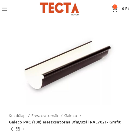
0
0
Ft
Kezdőlap
Ereszcsatornák
Galeco
Galeco PVC (100) ereszcsatorna 3fm/szál RAL7021- Grafit