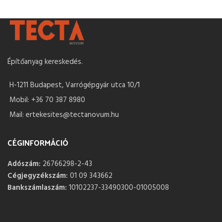
Építőanyag kereskedés.
H-1211 Budapest, Varrógépgyár utca 10/1
Mobil: +36 70 387 8980
Mail: ertekesites@tectanovum.hu
CÉGINFORMÁCIÓ
Adószám:
26766298-2-43
Cégjegyzékszám:
01 09 343662
Bankszámlaszám:
10102237-33490300-01005008