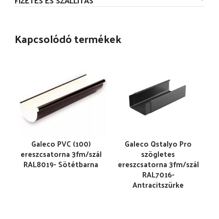
FIZETÉS ÉS SZÁLLÍTÁS
Kapcsolódó termékek
Galeco PVC (100)
Galeco Qstalyo Pro
ereszcsatorna 3fm/szál
szögletes
RAL8019- Sötétbarna
ereszcsatorna 3fm/szál
RAL7016-
Antracitszürke