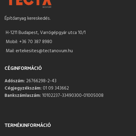
Építőanyag kereskedés.
H-1211 Budapest, Varrógépgyár utca 10/1
Mobil: +36 70 387 8980
Mail: ertekesites@tectanovum.hu
CÉGINFORMÁCIÓ
Adószám:
26766298-2-43
Cégjegyzékszám:
01 09 343662
Bankszámlaszám:
10102237-33490300-01005008
TERMÉKINFORMÁCIÓ