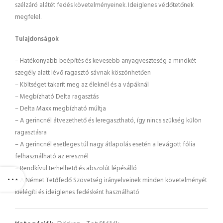
szélzáró alátét fedés követelményeinek. Ideiglenes védőtetőnek
megfelel.
Tulajdonságok
– Hatékonyabb beépítés és kevesebb anyagveszteség a mindkét
szegély alatt lévő ragasztó sávnak köszönhetően
– Költséget takarít meg az éleknél és a vápáknál
– Megbízható Delta ragasztás
– Delta Maxx megbízható múltja
– A gerincnél átvezethető és leregasztható, így nincs szükség külön
ragasztásra
– A gerincnél esetleges túl nagy átlapolás esetén a levágott fólia
felhasználható az eresznél
– Rendkívül terhelhető és abszolút lépésálló
– A Német Tetőfedő Szövetség irányelveinek minden követelményét
kielégíti és ideiglenes fedésként használható