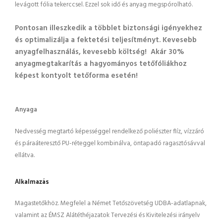
levágott fólia tekerccsel. Ezzel sok idő és anyag megspórolható.
Pontosan illeszkedik a többlet biztonsági igényekhez
és optimalizálja a fektetési teljesítményt. Kevesebb
anyagfelhasználás, kevesebb költség! Akár 30%
anyagmegtakarítás a hagyományos tetőfóliákhoz
képest kontyolt tetőforma esetén!
Anyaga
Nedvesség megtartó képességgel rendelkező poliészter flíz, vízzáró
és páraáteresztő PU-réteggel kombinálva, öntapadó ragasztósávval
ellátva.
Alkalmazás
Magastetőkhöz. Megfelel a Német Tetőszövetség UDBA-adatlapnak,
valamint az ÉMSZ Alátéthéjazatok Tervezési és Kivitelezési irányelv