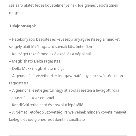
szélzáró alátét fedés követelményeinek. Ideiglenes védőtetőnek
megfelel.
Tulajdonságok
– Hatékonyabb beépítés és kevesebb anyagveszteség a mindkét
szegély alatt lévő ragasztó sávnak köszönhetően
– Költséget takarít meg az éleknél és a vápáknál
– Megbízható Delta ragasztás
– Delta Maxx megbízható múltja
– A gerincnél átvezethető és leregasztható, így nincs szükség külön
ragasztásra
– A gerincnél esetleges túl nagy átlapolás esetén a levágott fólia
felhasználható az eresznél
– Rendkívül terhelhető és abszolút lépésálló
– A Német Tetőfedő Szövetség irányelveinek minden követelményét
kielégíti és ideiglenes fedésként használható