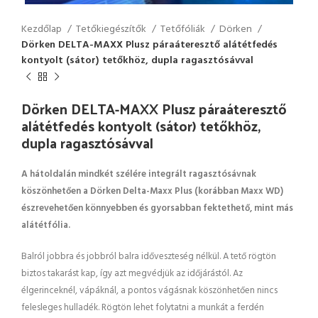
Kezdőlap
Tetőkiegészítők
Tetőfóliák
Dörken
Dörken DELTA-MAXX Plusz páraáteresztő alátétfedés
kontyolt (sátor) tetőkhöz, dupla ragasztósávval
Dörken DELTA-MAXX Plusz páraáteresztő
alátétfedés kontyolt (sátor) tetőkhöz,
dupla ragasztósávval
A hátoldalán mindkét szélére integrált ragasztósávnak
köszönhetően a Dörken Delta-Maxx Plus (korábban Maxx WD)
észrevehetően könnyebben és gyorsabban fektethető, mint más
alátétfólia.
Balról jobbra és jobbról balra időveszteség nélkül. A tető rögtön
biztos takarást kap, így azt megvédjük az időjárástól. Az
élgerinceknél, vápáknál, a pontos vágásnak köszönhetően nincs
felesleges hulladék. Rögtön lehet folytatni a munkát a ferdén