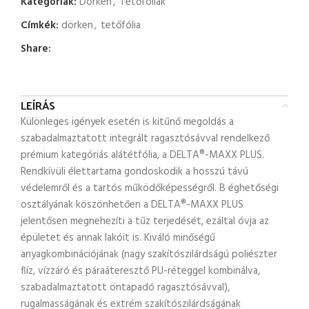
Kategóriák:
Dörken
,
Tetőfóliák
Címkék:
dörken
,
tetőfólia
Share:
LEÍRÁS
Különleges igények esetén is kitűnő megoldás a
szabadalmaztatott integrált ragasztósávval rendelkező
prémium kategóriás alátétfólia, a DELTA®-MAXX PLUS.
Rendkívüli élettartama gondoskodik a hosszú távú
védelemről és a tartós működőképességről. B éghetőségi
osztályának köszönhetően a DELTA®-MAXX PLUS
jelentősen megnehezíti a tűz terjedését, ezáltal óvja az
épületet és annak lakóit is. Kiváló minőségű
anyagkombinációjának (nagy szakítószilárdságú poliészter
flíz, vízzáró és páraáteresztő PU-réteggel kombinálva,
szabadalmaztatott öntapadó ragasztósávval),
rugalmasságának és extrém szakítószilárdságának