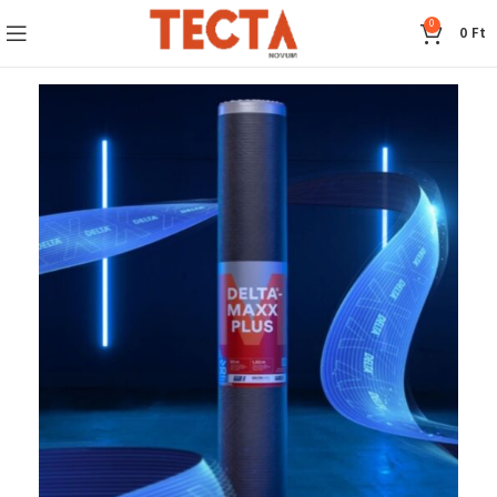
0
0
Ft