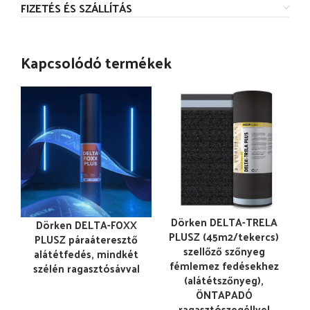
FIZETÉS ÉS SZÁLLÍTÁS
Kapcsolódó termékek
Dörken DELTA-TRELA
Dörken DELTA-FOXX
PLUSZ (45m2/tekercs)
PLUSZ páraáteresztő
szellőző szőnyeg
alátétfedés, mindkét
fémlemez fedésekhez
szélén ragasztósávval
(alátétszőnyeg),
ÖNTAPADÓ
ragasztószegéllyel