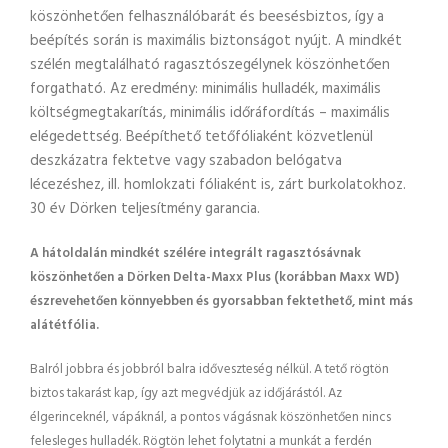
köszönhetően felhasználóbarát és beesésbiztos, így a
beépítés során is maximális biztonságot nyújt. A mindkét
szélén megtalálható ragasztószegélynek köszönhetően
forgatható. Az eredmény: minimális hulladék, maximális
költségmegtakarítás, minimális időráfordítás – maximális
elégedettség. Beépíthető tetőfóliaként közvetlenül
deszkázatra fektetve vagy szabadon belógatva
lécezéshez, ill. homlokzati fóliaként is, zárt burkolatokhoz.
30 év Dörken teljesítmény garancia.
A hátoldalán mindkét szélére integrált ragasztósávnak
köszönhetően a Dörken Delta-Maxx Plus (korábban Maxx WD)
észrevehetően könnyebben és gyorsabban fektethető, mint más
alátétfólia.
Balról jobbra és jobbról balra időveszteség nélkül. A tető rögtön
biztos takarást kap, így azt megvédjük az időjárástól. Az
élgerinceknél, vápáknál, a pontos vágásnak köszönhetően nincs
felesleges hulladék. Rögtön lehet folytatni a munkát a ferdén