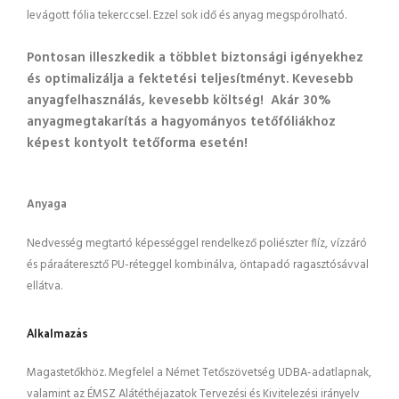
levágott fólia tekerccsel. Ezzel sok idő és anyag megspórolható.
Pontosan illeszkedik a többlet biztonsági igényekhez
és optimalizálja a fektetési teljesítményt. Kevesebb
anyagfelhasználás, kevesebb költség! Akár 30%
anyagmegtakarítás a hagyományos tetőfóliákhoz
képest kontyolt tetőforma esetén!
Anyaga
Nedvesség megtartó képességgel rendelkező poliészter flíz, vízzáró
és páraáteresztő PU-réteggel kombinálva, öntapadó ragasztósávval
ellátva.
Alkalmazás
Magastetőkhöz. Megfelel a Német Tetőszövetség UDBA-adatlapnak,
valamint az ÉMSZ Alátéthéjazatok Tervezési és Kivitelezési irányelv