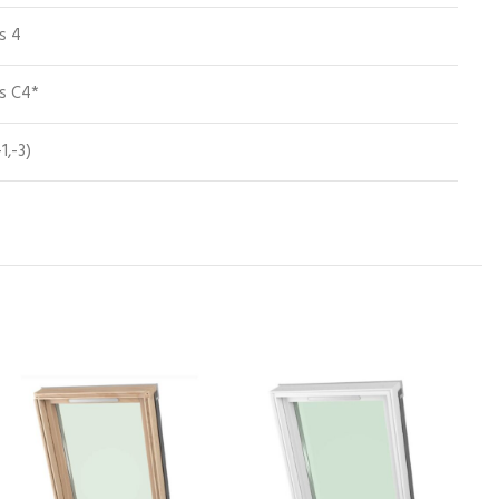
s 4
ss C4*
-1,-3)