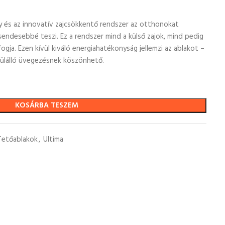
ny és az innovatív zajcsökkentő rendszer az otthonokat
endesebbé teszi. Ez a rendszer mind a külső zajok, mind pedig
gja. Ezen kívül kiváló energiahatékonyság jellemzi az ablakot –
ülálló üvegezésnek köszönhető.
KOSÁRBA TESZEM
Tetőablakok
,
Ultima