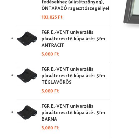
fedésekhez (alátétszőnyeg),
ÖNTAPADÓ ragasztószegéllyel
183,825
Ft
FGR E.-VENT univerzális
páraáteresztő kúpalátét 5fm
ANTRACIT
5,080
Ft
FGR E.-VENT univerzális
páraáteresztő kúpalátét 5fm
TÉGLAVÖRÖS
5,080
Ft
FGR E.-VENT univerzális
páraáteresztő kúpalátét 5fm
BARNA
5,080
Ft