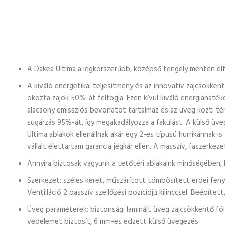
A Dakea Ultima a legkorszerűbb, középső tengely mentén elfo
A kiváló energetikai teljesítmény és az innovatív zajcsökke
okozta zajok 50%-át felfogja. Ezen kívül kiváló energiahaté
alacsony emissziós bevonatot tartalmaz és az üveg közti tér 
sugárzás 95%-át, így megakadályozza a fakulást. A külső üve
Ultima ablakok ellenállnak akár egy 2-es típusú hurrikánnak i
vállalt élettartam garancia jégkár ellen. A masszív, faszerkez
Annyira biztosak vagyunk a tetőtéri ablakaink minőségében, h
Szerkezet: széles keret, műszárított tömbösített erdei feny
Ventilláció 2 passzív szellőzési pozíciójú kilinccsel. Beépítet
Üveg paraméterek: biztonsági laminált üveg zajcsökkentő fó
védelemet biztosít, 6 mm-es edzett külső üvegezés.