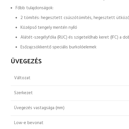
Főbb tulajdonságok:
2 tömítés: hegesztett csúszótömítés, hegesztett ütköz
Középső tengely mentén nyíló
Alátét-szegélyfólia (RUC) és szigetelőhab keret (IFC) a d
Esőzajcsökkentő speciális burkolóelemek
ÜVEGEZÉS
Változat
Szerkezet
Üvegezés vastagsága (mm)
Low-e bevonat