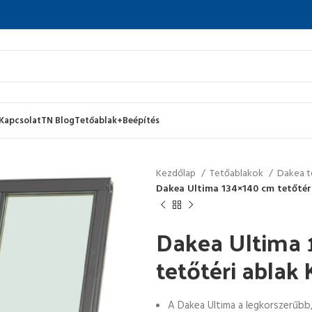
Kapcsolat
TN Blog
Tetőablak+Beépítés
Kezdőlap
Tetőablakok
Dakea t
Dakea Ultima 134×140 cm tetőtér
Dakea Ultima
tetőtéri ablak
A Dakea Ultima a legkorszerűbb