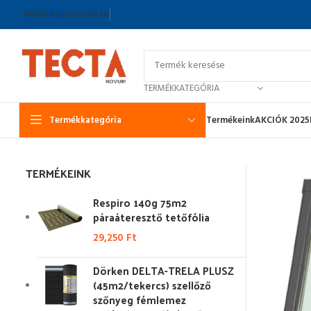
Hírlevél
Kapcsolat
GY.I.K.
TERMÉKKATEGÓRIA
Termékkategória
Termékeink
AKCIÓK 2025
TERMÉKEINK
Respiro 140g 75m2
páraáteresztő tetőfólia
29,250
Ft
Dörken DELTA-TRELA PLUSZ
(45m2/tekercs) szellőző
szőnyeg fémlemez