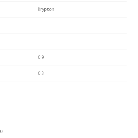
Krypton
0.9
0.3
50