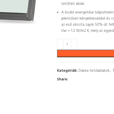
tetőtéri ablak.
A kiváló energetikai teljesítmé
jelentősen kényelmesebbé és cs
az eső okozta zajok 50%-át felfo
Uw = 1.2 W/m2 K, mely az egyed
Kategóriák:
Dakea tetőablakok
,
Share: