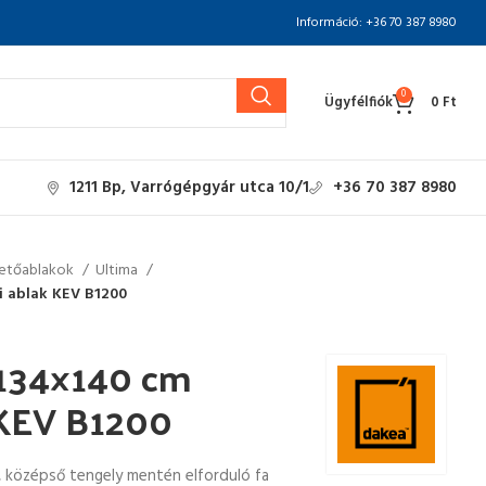
Információ: +36 70 387 8980
0
Ügyfélfiók
0
Ft
1211 Bp, Varrógépgyár utca 10/1
+36 70 387 8980
etőablakok
Ultima
i ablak KEV B1200
 134×140 cm
 KEV B1200
, középső tengely mentén elforduló fa