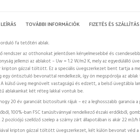
LEÍRÁS
TOVÁBBI INFORMÁCIÓK
FIZETÉS ÉS SZÁLLÍTÁS
rduló fa tetőtéri ablak.
ntő rendszer az otthonokat jelentősen kényelmesebbé és csendesebbé 
konyság jellemzi az ablakot – Uw = 1.2 W/m2 K, mely az egyedülálló 
kripton gázzal töltött. Ez a speciális üvegszerkezet bent tartja a m
g egy öntisztuló bevonattal rendelkezik, így ön megspórolja az ablak 
s. A külső üveg megnövelt vastagságú és edzett, a belső üvegtábla lam
etű ablakainkat két réteg lakkal vontuk be.
ogy 20 év garanciát biztosítunk rájuk – ez a leghosszabb garancia a pi
őből, 100%-ban FSC tanúsítvánnyal rendelkező északi erdőkből, gomba
t, 2 pozíciójú szellőző szelep a szárny zárt állapotában is akár 22 m3/h 
liával kripton gázzal töltött üvegszerkezet, két külön bevonat véd 