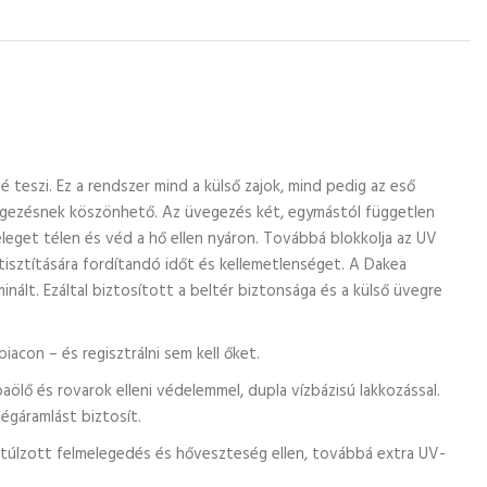
teszi. Ez a rendszer mind a külső zajok, mind pedig az eső
üvegezésnek köszönhető. Az üvegezés két, egymástól független
eleget télen és véd a hő ellen nyáron. Továbbá blokkolja az UV
tisztítására fordítandó időt és kellemetlenséget. A Dakea
inált. Ezáltal biztosított a beltér biztonsága és a külső üvegre
acon – és regisztrálni sem kell őket.
ölő és rovarok elleni védelemmel, dupla vízbázisú lakkozással.
légáramlást biztosít.
a túlzott felmelegedés és hőveszteség ellen, továbbá extra UV-