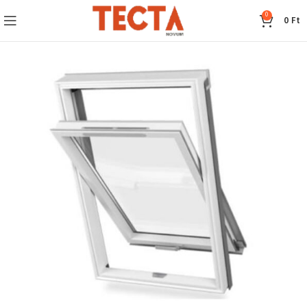
0
0
Ft