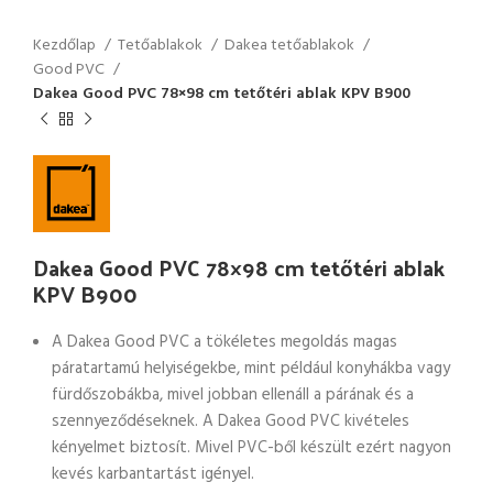
Kezdőlap
Tetőablakok
Dakea tetőablakok
Good PVC
Dakea Good PVC 78×98 cm tetőtéri ablak KPV B900
Dakea Good PVC 78×98 cm tetőtéri ablak
KPV B900
A Dakea Good PVC a tökéletes megoldás magas
páratartamú helyiségekbe, mint például konyhákba vagy
fürdőszobákba, mivel jobban ellenáll a párának és a
szennyeződéseknek. A Dakea Good PVC kivételes
kényelmet biztosít. Mivel PVC-ből készült ezért nagyon
kevés karbantartást igényel.