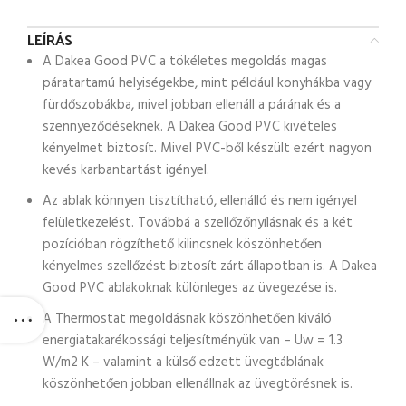
LEÍRÁS
A Dakea Good PVC a tökéletes megoldás magas
páratartamú helyiségekbe, mint például konyhákba vagy
fürdőszobákba, mivel jobban ellenáll a párának és a
szennyeződéseknek. A Dakea Good PVC kivételes
kényelmet biztosít. Mivel PVC-ből készült ezért nagyon
kevés karbantartást igényel.
Az ablak könnyen tisztítható, ellenálló és nem igényel
felületkezelést. Továbbá a szellőzőnyílásnak és a két
pozícióban rögzíthető kilincsnek köszönhetően
kényelmes szellőzést biztosít zárt állapotban is. A Dakea
Good PVC ablakoknak különleges az üvegezése is.
A Thermostat megoldásnak köszönhetően kiváló
energiatakarékossági teljesítményük van – Uw = 1.3
W/m2 K – valamint a külső edzett üvegtáblának
köszönhetően jobban ellenállnak az üvegtörésnek is.