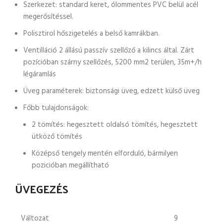
Szerkezet: standard keret, ólommentes PVC belül acél
megerősítéssel.
Polisztirol hőszigetelés a belső kamrákban.
Ventilláció 2 állású passzív szellőző a kilincs által. Zárt
pozícióban szárny szellőzés, 5200 mm2 terülen, 35m+/h
légáramlás
Üveg paraméterek: biztonsági üveg, edzett külső üveg
Főbb tulajdonságok:
2 tömítés: hegesztett oldalsó tömítés, hegesztett
ütköző tömítés
Középső tengely mentén elforduló, bármilyen
pozicióban megállítható
ÜVEGEZÉS
Változat
9