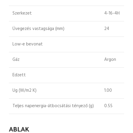
Szerkezet
4-16-4H
Üvegezés vastagsága (mm)
24
Low-e bevonat
Gáz
Argon
Edzett
Ug (W/m2 K)
1.00
Teljes napenergia-átbocsátási tényező (g)
0.55
ABLAK