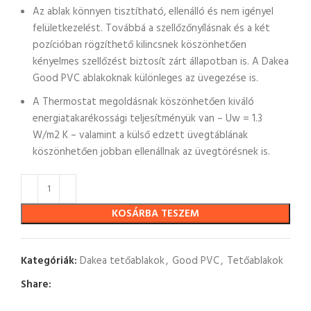
Az ablak könnyen tisztítható, ellenálló és nem igényel
felületkezelést. Továbbá a szellőzőnyílásnak és a két
pozícióban rögzíthető kilincsnek köszönhetően
kényelmes szellőzést biztosít zárt állapotban is. A Dakea
Good PVC ablakoknak különleges az üvegezése is.
A Thermostat megoldásnak köszönhetően kiváló
energiatakarékossági teljesítményük van – Uw = 1.3
W/m2 K – valamint a külső edzett üvegtáblának
köszönhetően jobban ellenállnak az üvegtörésnek is.
KOSÁRBA TESZEM
Kategóriák:
Dakea tetőablakok
,
Good PVC
,
Tetőablakok
Share: