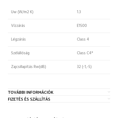
Uw (W/m2 K)
1.3
Vízzárás
E1500
Légzárás
Class 4
Szélállóság
Class C4*
Zajcsillapítás Rw(dB)
32 (-1,-5)
TOVÁBBI INFORMÁCIÓK
FIZETÉS ÉS SZÁLLÍTÁS