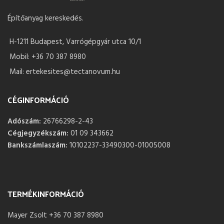
Építőanyag kereskedés.
H-1211 Budapest, Varrógépgyár utca 10/1
Mobil: +36 70 387 8980
Mail: ertekesites@tectanovum.hu
CÉGINFORMÁCIÓ
Adószám:
26766298-2-43
Cégjegyzékszám:
01 09 343662
Bankszámlaszám:
10102237-33490300-01005008
TERMÉKINFORMÁCIÓ
Mayer Zsolt +36 70 387 8980