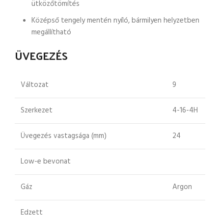
ütközőtömítés
Középső tengely mentén nyíló, bármilyen helyzetben
megállítható
ÜVEGEZÉS
Változat
9
Szerkezet
4-16-4H
Üvegezés vastagsága (mm)
24
Low-e bevonat
Gáz
Argon
Edzett