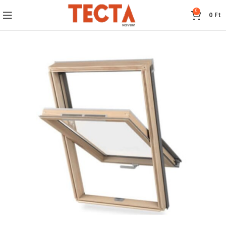
0
0
Ft