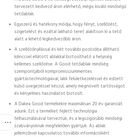
tervezett kedvező áron elérhető, mégis kiváló minőségű
tetőablak.
Egyszerű és hatékony módja, hogy fényt, szellőzést,
szigetelést és ezáltal lakható teret alakítson ki a tető
alatt a lehető legkedvezőbb áron.
A szellőzőnyílással és két további pozícióba állítható
kilinccsel ellátott ablakkal biztosítható a helyiség
kellemes szellőzése. A Good tetőablak minőség
szempontjából kompromisszummentes
gyártástechnológiával, lakk felületkezeléssel és edzett
külső üvegezéssel készül, amely megnövelt tartósságot
és kényelmes használatot biztosít.
A Dakea Good termékekre maximálisan 20 év garanciát
adunk. Ezt a terméket fejlett technológia
felhasználásával terveztük, és a legszigorúbb minőségi
szabványoknak megfelelően gyártjuk. Az ablak
jellemzőivel kapcsolatos további információkért