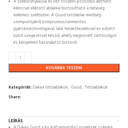
A szellőzőnyílással és két további pozícióba állítható
kilinccsel ellátott ablakkal biztosítható a helyiség
kellemes szellőzése. A Good tetőablak minőség
szempontjából kompromisszummentes
gyártástechnológiával, lakk felületkezeléssel és edzett
külső üvegezéssel készül, amely megnövelt tartósságot
és kényelmes használatot biztosít.
KOSÁRBA TESZEM
Kategóriák:
Dakea tetőablakok
,
Good
,
Tetőablakok
Share:
LEÍRÁS
A Dakea Good a kis költségvetésű projektek számára