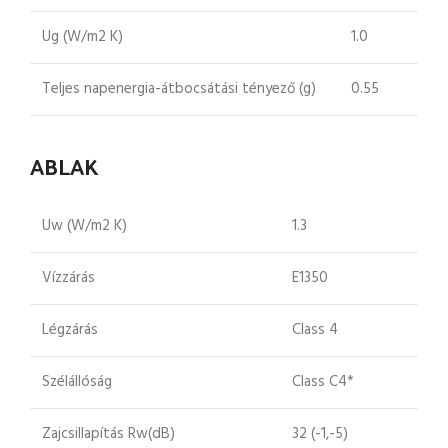
Ug (W/m2 K)
1.0
Teljes napenergia-átbocsátási tényező (g)
0.55
ABLAK
Uw (W/m2 K)
1.3
Vízzárás
E1350
Légzárás
Class 4
Szélállóság
Class C4*
Zajcsillapítás Rw(dB)
32 (-1,-5)