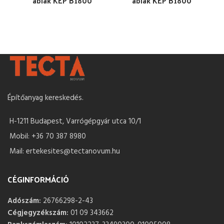
ablak KEP B1800
ablak KEP B1800
Építőanyag kereskedés.
H-1211 Budapest, Varrógépgyár utca 10/1
Mobil: +36 70 387 8980
Mail: ertekesites@tectanovum.hu
CÉGINFORMÁCIÓ
Adószám:
26766298-2-43
Cégjegyzékszám:
01 09 343662