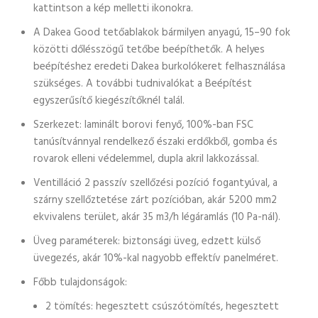
kattintson a kép melletti ikonokra.
A Dakea Good tetőablakok bármilyen anyagú, 15–90 fok
közötti dőlésszögű tetőbe beépíthetők. A helyes
beépítéshez eredeti Dakea burkolókeret felhasználása
szükséges. A további tudnivalókat a Beépítést
egyszerűsítő kiegészítőknél talál.
Szerkezet: laminált borovi fenyő, 100%-ban FSC
tanúsítvánnyal rendelkező északi erdőkből, gomba és
rovarok elleni védelemmel, dupla akril lakkozással.
Ventilláció 2 passzív szellőzési pozíció fogantyúval, a
szárny szellőztetése zárt pozícióban, akár 5200 mm2
ekvivalens terület, akár 35 m3/h légáramlás (10 Pa-nál).
Üveg paraméterek: biztonsági üveg, edzett külső
üvegezés, akár 10%-kal nagyobb effektív panelméret.
Főbb tulajdonságok:
2 tömítés: hegesztett csúszótömítés, hegesztett