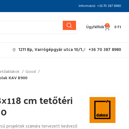
Információ: +36 70 387 8980
0
Ügyfélfiók
0
Ft
1211 Bp, Varrógépgyár utca 10/1
+36 70 387 8980
etőablakok
Good
ablak KAV B900
×118 cm tetőtéri
00
ésű projektek számára tervezett kedvező