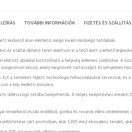
LEÍRÁS
TOVÁBBI INFORMÁCIÓK
FIZETÉS ÉS SZÁLLÍTÁS
tt kedvező áron elérhető, mégis kiváló minőségű tetőablak.
st és ezáltal lakható teret alakítson ki a tető alatt a lehető legked
nccsel ellátott ablakkal biztosítható a helyiség kellemes szellőzése
ső üvegezéssel készül, amely megnövelt tartósságot és kényelmes hasz
 Ezt a terméket fejlett technológia felhasználásával terveztük, és 
tson a kép melletti ikonokra.
tti dőlésszögű tetőbe beépíthetők. A helyes beépítéshez eredeti D
l rendelkező északi erdőkből, gomba és rovarok elleni védelemmel, du
y szellőztetése zárt pozícióban, akár 5200 mm2 ekvivalens terület, akár