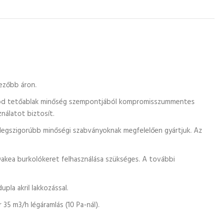
vezőbb áron.
. A Good tetőablak minőség szempontjából kompromisszummentes
nálatot biztosít.
a legszigorúbb minőségi szabványoknak megfelelően gyártjuk. Az
akea burkolókeret felhasználása szükséges. A további
pla akril lakkozással.
 35 m3/h légáramlás (10 Pa-nál).