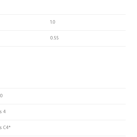
1.0
0.55
50
s 4
ss C4*