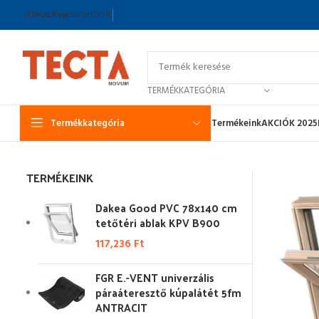
Hírlevél
Kapcsolat
GY.I.K.
TERMÉKKATEGÓRIA
Termékkategória
Termékeink
AKCIÓK 2025
TERMÉKEINK
Dakea Good PVC 78x140 cm
tetőtéri ablak KPV B900
117,236
Ft
FGR E.-VENT univerzális
páraáteresztő kúpalátét 5fm
ANTRACIT