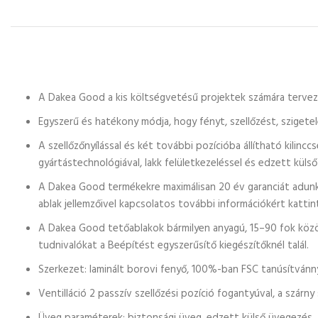
A Dakea Good a kis költségvetésű projektek számára terveze
Egyszerű és hatékony módja, hogy fényt, szellőzést, szigetelé
A szellőzőnyílással és két további pozícióba állítható kili
gyártástechnológiával, lakk felületkezeléssel és edzett kül
A Dakea Good termékekre maximálisan 20 év garanciát adunk.
ablak jellemzőivel kapcsolatos további információkért kattin
A Dakea Good tetőablakok bármilyen anyagú, 15–90 fok közö
tudnivalókat a Beépítést egyszerűsítő kiegészítőknél talál.
Szerkezet: laminált borovi fenyő, 100%-ban FSC tanúsítvánnya
Ventilláció 2 passzív szellőzési pozíció fogantyúval, a szárn