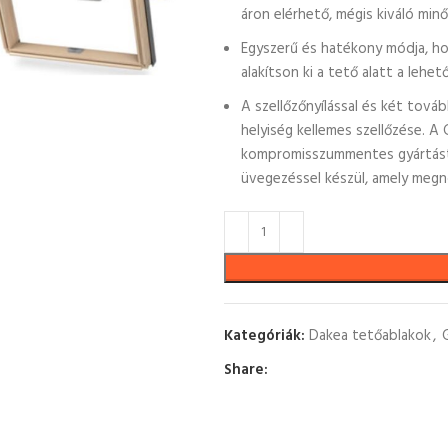
áron elérhető, mégis kiváló min
Egyszerű és hatékony módja, hog
alakítson ki a tető alatt a lehe
A szellőzőnyílással és két tovább
helyiség kellemes szellőzése. 
kompromisszummentes gyártástec
üvegezéssel készül, amely megn
Kategóriák:
Dakea tetőablakok
,
Share: