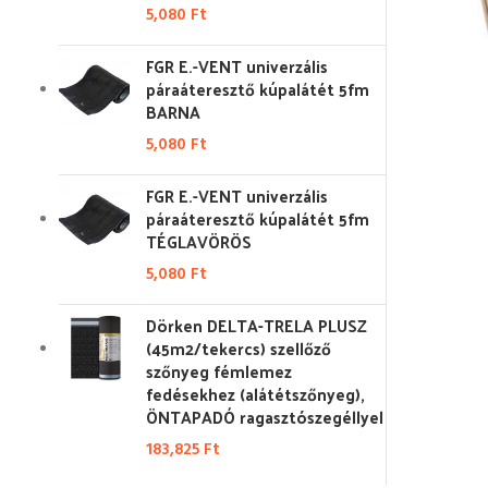
5,080
Ft
FGR E.-VENT univerzális
páraáteresztő kúpalátét 5fm
BARNA
5,080
Ft
FGR E.-VENT univerzális
páraáteresztő kúpalátét 5fm
TÉGLAVÖRÖS
5,080
Ft
Dörken DELTA-TRELA PLUSZ
(45m2/tekercs) szellőző
szőnyeg fémlemez
fedésekhez (alátétszőnyeg),
ÖNTAPADÓ ragasztószegéllyel
183,825
Ft