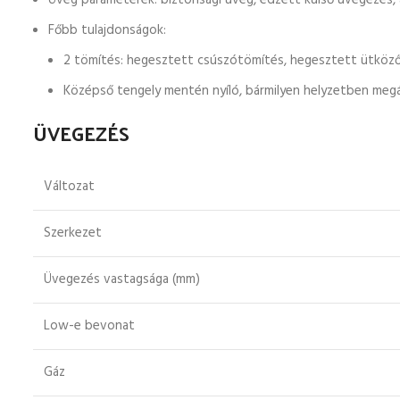
Üveg paraméterek: biztonsági üveg, edzett külső üvegezés, 
Főbb tulajdonságok:
2 tömítés: hegesztett csúszótömítés, hegesztett ütköz
Középső tengely mentén nyíló, bármilyen helyzetben megá
ÜVEGEZÉS
Változat
Szerkezet
Üvegezés vastagsága (mm)
Low-e bevonat
Gáz