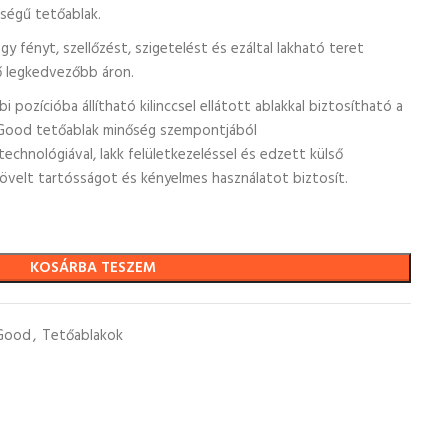
őségű tetőablak.
y fényt, szellőzést, szigetelést és ezáltal lakható teret
tő legkedvezőbb áron.
i pozícióba állítható kilinccsel ellátott ablakkal biztosítható a
A Good tetőablak minőség szempontjából
hnológiával, lakk felületkezeléssel és edzett külső
övelt tartósságot és kényelmes használatot biztosít.
KOSÁRBA TESZEM
Good
,
Tetőablakok