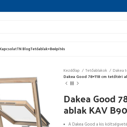
Kapcsolat
TN Blog
Tetőablak+Beépítés
Kezdőlap
Tetőablakok
Dakea t
Dakea Good 78×118 cm tetőtéri 
Dakea Good 78
ablak KAV B9
A Dakea Good a kis költségvet