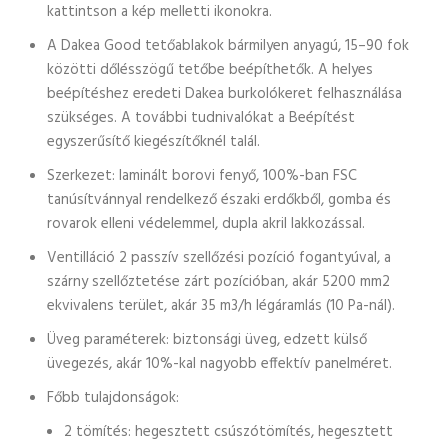
kattintson a kép melletti ikonokra.
A Dakea Good tetőablakok bármilyen anyagú, 15–90 fok
közötti dőlésszögű tetőbe beépíthetők. A helyes
beépítéshez eredeti Dakea burkolókeret felhasználása
szükséges. A további tudnivalókat a Beépítést
egyszerűsítő kiegészítőknél talál.
Szerkezet: laminált borovi fenyő, 100%-ban FSC
tanúsítvánnyal rendelkező északi erdőkből, gomba és
rovarok elleni védelemmel, dupla akril lakkozással.
Ventilláció 2 passzív szellőzési pozíció fogantyúval, a
szárny szellőztetése zárt pozícióban, akár 5200 mm2
ekvivalens terület, akár 35 m3/h légáramlás (10 Pa-nál).
Üveg paraméterek: biztonsági üveg, edzett külső
üvegezés, akár 10%-kal nagyobb effektív panelméret.
Főbb tulajdonságok:
2 tömítés: hegesztett csúszótömítés, hegesztett