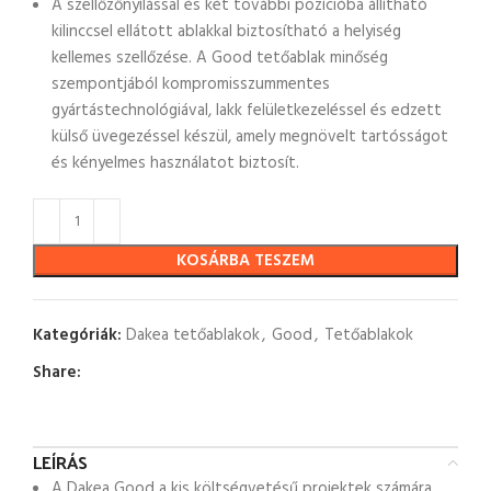
A szellőzőnyílással és két további pozícióba állítható
kilinccsel ellátott ablakkal biztosítható a helyiség
kellemes szellőzése. A Good tetőablak minőség
szempontjából kompromisszummentes
gyártástechnológiával, lakk felületkezeléssel és edzett
külső üvegezéssel készül, amely megnövelt tartósságot
és kényelmes használatot biztosít.
KOSÁRBA TESZEM
Kategóriák:
Dakea tetőablakok
,
Good
,
Tetőablakok
Share:
LEÍRÁS
A Dakea Good a kis költségvetésű projektek számára