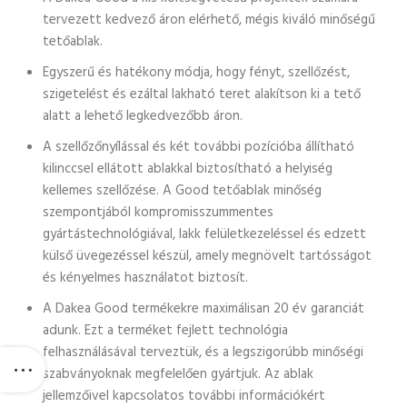
tervezett kedvező áron elérhető, mégis kiváló minőségű
tetőablak.
Egyszerű és hatékony módja, hogy fényt, szellőzést,
szigetelést és ezáltal lakható teret alakítson ki a tető
alatt a lehető legkedvezőbb áron.
A szellőzőnyílással és két további pozícióba állítható
kilinccsel ellátott ablakkal biztosítható a helyiség
kellemes szellőzése. A Good tetőablak minőség
szempontjából kompromisszummentes
gyártástechnológiával, lakk felületkezeléssel és edzett
külső üvegezéssel készül, amely megnövelt tartósságot
és kényelmes használatot biztosít.
A Dakea Good termékekre maximálisan 20 év garanciát
adunk. Ezt a terméket fejlett technológia
felhasználásával terveztük, és a legszigorúbb minőségi
szabványoknak megfelelően gyártjuk. Az ablak
jellemzőivel kapcsolatos további információkért