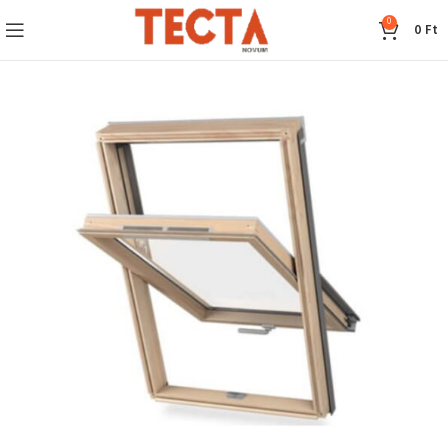
0
0
Ft