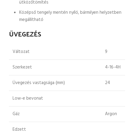
ütközőtömítés
Középső tengely mentén nyíló, bármilyen helyzetben
megállítható
ÜVEGEZÉS
Változat
9
Szerkezet
4-16-4H
Üvegezés vastagsága (mm)
24
Low-e bevonat
Gáz
Argon
Edzett