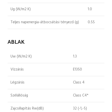
Ug (W/m2 K)
1.0
Teljes napenergia-átbocsátási tényező (g)
0.55
ABLAK
Uw (W/m2 K)
1.3
Vízzárás
E1350
Légzárás
Class 4
Szélállóság
Class C4*
Zajcsillapítás Rw(dB)
32 (-1,-5)