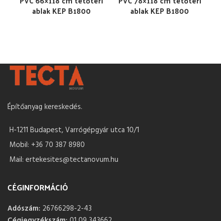
PVC 66×118 cm tetőtéri
PVC 78×118 cm tetőtéri
ablak KEP B1800
ablak KEP B1800
Építőanyag kereskedés.
H-1211 Budapest, Varrógépgyár utca 10/1
Mobil: +36 70 387 8980
Mail: ertekesites@tectanovum.hu
CÉGINFORMÁCIÓ
Adószám:
26766298-2-43
Cégjegyzékszám:
01 09 343662