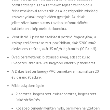
tömítettségét. Ezt a terméket fejlett technológia
felhasználásával terveztük, és a legszigorúbb minőségi
szabványoknak megfelelően gyártjuk. Az ablak
jellemzőivel kapcsolatos további információkért
kattintson a kép melletti ikonokra.
Ventilláció 2 passzív szellőzési pozíció fogantyúval, a
szárny szellőztetése zárt pozícióban, akár 5200 mm2
ekvivalens terület, akár 35 m3/h légáramlás (10 Pa-nál).
Üveg paraméterek: biztonsági üveg, edzett külső
üvegezés, akár 10%-kal nagyobb effektív panelméret.
A Dakea Better Energy PVC termékekre maximálisan 20
év garanciát adunk.
Főbb tulajdonságok:
2 tömítés: hegesztett csúszótömítés, hegesztett
ütközőtömítés
Középső tengely mentén nyíló, bármilyen helyzetben