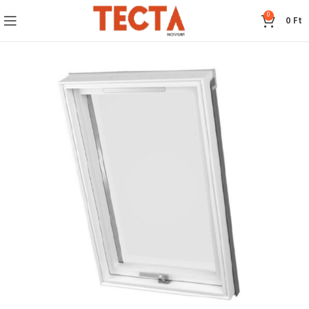
0
0
Ft