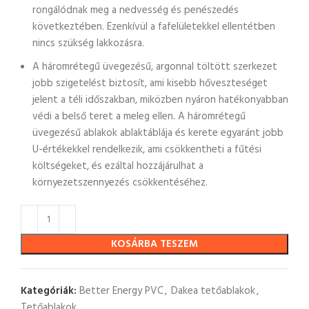
rongálódnak meg a nedvesség és penészedés
következtében. Ezenkívül a fafelületekkel ellentétben
nincs szükség lakkozásra.
A háromrétegű üvegezésű, argonnal töltött szerkezet
jobb szigetelést biztosít, ami kisebb hőveszteséget
jelent a téli időszakban, miközben nyáron hatékonyabban
védi a belső teret a meleg ellen. A háromrétegű
üvegezésű ablakok ablaktáblája és kerete egyaránt jobb
U-értékekkel rendelkezik, ami csökkentheti a fűtési
költségeket, és ezáltal hozzájárulhat a
környezetszennyezés csökkentéséhez.
KOSÁRBA TESZEM
Kategóriák:
Better Energy PVC
,
Dakea tetőablakok
,
Tetőablakok