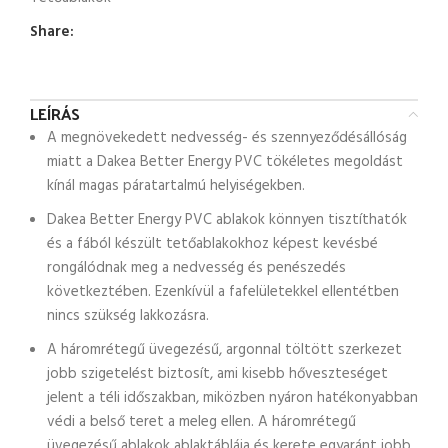
Share:
LEÍRÁS
A megnövekedett nedvesség- és szennyeződésállóság
miatt a Dakea Better Energy PVC tökéletes megoldást
kínál magas páratartalmú helyiségekben.
Dakea Better Energy PVC ablakok könnyen tisztíthatók
és a fából készült tetőablakokhoz képest kevésbé
rongálódnak meg a nedvesség és penészedés
következtében. Ezenkívül a fafelületekkel ellentétben
nincs szükség lakkozásra.
A háromrétegű üvegezésű, argonnal töltött szerkezet
jobb szigetelést biztosít, ami kisebb hőveszteséget
jelent a téli időszakban, miközben nyáron hatékonyabban
védi a belső teret a meleg ellen. A háromrétegű
üvegezésű ablakok ablaktáblája és kerete egyaránt jobb