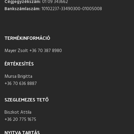
Cégjegyzékszám:
01 09 343662
Bankszámlaszám:
10102237-33490300-01005008
TERMÉKINFORMÁCIÓ
Mayer Zsolt +36 70 387 8980
ÉRTÉKESÍTÉS
Mursa Brigitta
+36 70 636 8887
SZEGLEMEZES TETŐ
Biszkot Attila
+36 20 775 1675
NYITVA TARTÁS