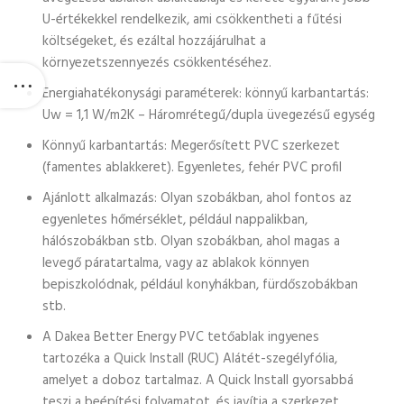
U-értékekkel rendelkezik, ami csökkentheti a fűtési
költségeket, és ezáltal hozzájárulhat a
környezetszennyezés csökkentéséhez.
Energiahatékonysági paraméterek: könnyű karbantartás:
Uw = 1,1 W/m2K – Háromrétegű/dupla üvegezésű egység
Könnyű karbantartás: Megerősített PVC szerkezet
(famentes ablakkeret). Egyenletes, fehér PVC profil
Ajánlott alkalmazás: Olyan szobákban, ahol fontos az
egyenletes hőmérséklet, például nappalikban,
hálószobákban stb. Olyan szobákban, ahol magas a
levegő páratartalma, vagy az ablakok könnyen
bepiszkolódnak, például konyhákban, fürdőszobákban
stb.
A Dakea Better Energy PVC tetőablak ingyenes
tartozéka a Quick Install (RUC) Alátét-szegélyfólia,
amelyet a doboz tartalmaz. A Quick Install gyorsabbá
teszi a beépítési folyamatot, és javítja a szerkezet