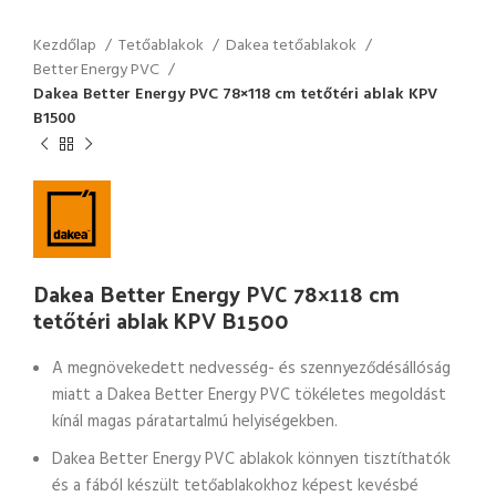
Kezdőlap
Tetőablakok
Dakea tetőablakok
Better Energy PVC
Dakea Better Energy PVC 78×118 cm tetőtéri ablak KPV
B1500
Dakea Better Energy PVC 78×118 cm
tetőtéri ablak KPV B1500
A megnövekedett nedvesség- és szennyeződésállóság
miatt a Dakea Better Energy PVC tökéletes megoldást
kínál magas páratartalmú helyiségekben.
Dakea Better Energy PVC ablakok könnyen tisztíthatók
és a fából készült tetőablakokhoz képest kevésbé