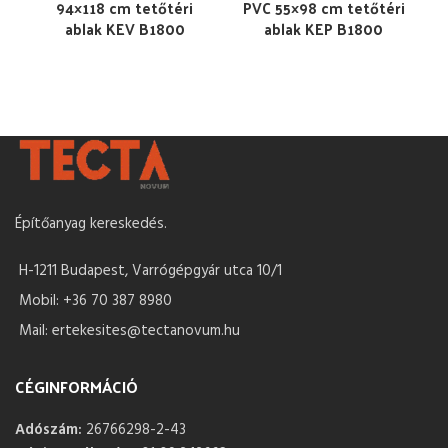
94×118 cm tetőtéri
PVC 55×98 cm tetőtéri
ablak KEV B1800
ablak KEP B1800
Építőanyag kereskedés.
H-1211 Budapest, Varrógépgyár utca 10/1
Mobil: +36 70 387 8980
Mail: ertekesites@tectanovum.hu
CÉGINFORMÁCIÓ
Adószám:
26766298-2-43