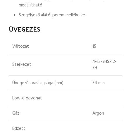
megállítható
Szegélyező alátétperem mellékelve
ÜVEGEZÉS
Változat
15
4-12-3HS-12-
Szerkezet
3H
Üvegezés vastagsága (mm)
34 mm
Low-e bevonat
Gáz
Argon
Edzett