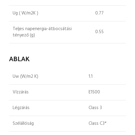
Ug ( W/m2K )
0.77
Teljes napenergia-átbocsátási
0.55
tényező (g)
ABLAK
Uw (W/m2 K)
1.1
Vízzárás
E1500
Légzárás
Class 3
Szélállóság
Class C3*