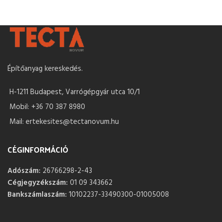
Építőanyag kereskedés.
H-1211 Budapest, Varrógépgyár utca 10/1
Mobil: +36 70 387 8980
Mail: ertekesites@tectanovum.hu
CÉGINFORMÁCIÓ
Adószám:
26766298-2-43
Cégjegyzékszám:
01 09 343662
Bankszámlaszám:
10102237-33490300-01005008