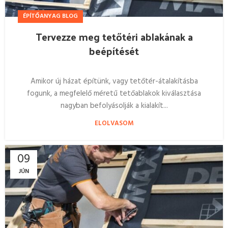
ÉPÍTŐANYAG BLOG
Tervezze meg tetőtéri ablakának a
beépítését
Amikor új házat építünk, vagy tetőtér-átalakításba
fogunk, a megfelelő méretű tetőablakok kiválasztása
nagyban befolyásolják a kialakít...
ELOLVASOM
09
JÚN