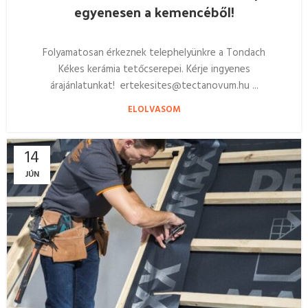
egyenesen a kemencéből!
Folyamatosan érkeznek telephelyünkre a Tondach
Kékes kerámia tetőcserepei. Kérje ingyenes
árajánlatunkat! ertekesites@tectanovum.hu ...
ELOLVASOM
14
JÚN