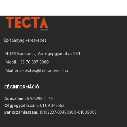
Építőanyag kereskedés.
H-1211 Budapest, Varrógépgyár utca 10/1
Mobil: +36 70 387 8980
Mail: ertekesites@tectanovum.hu
CÉGINFORMÁCIÓ
Adószám:
26766298-2-43
Cégjegyzékszám:
01 09 343662
Bankszámlaszám:
10102237-33490300-01005008