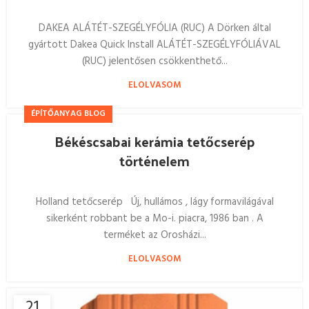
DAKEA ALÁTÉT-SZEGÉLYFÓLIA (RUC) A Dörken által
gyártott Dakea Quick Install ALÁTÉT-SZEGÉLYFÓLIÁVAL
(RUC) jelentősen csökkenthető...
ELOLVASOM
ÉPÍTŐANYAG BLOG
Békéscsabai kerámia tetőcserép
történelem
Holland tetőcserép Új, hullámos , lágy formavilágával
sikerként robbant be a Mo-i. piacra, 1986 ban . A
terméket az Orosházi...
ELOLVASOM
21