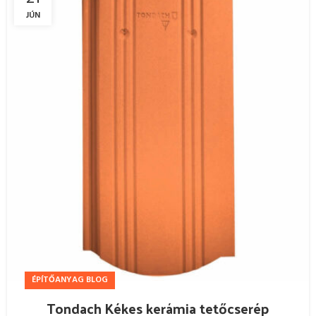
JÚN
ÉPÍTŐANYAG BLOG
Tondach Kékes kerámia tetőcserép