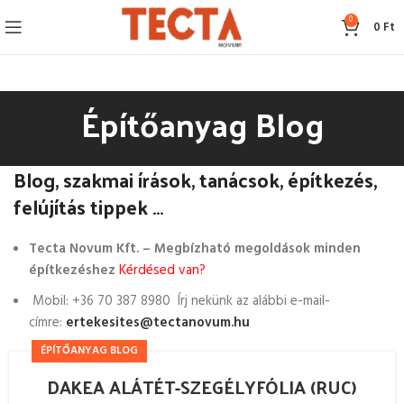
0
0
Ft
Építőanyag Blog
Blog, szakmai írások, tanácsok, építkezés,
felújítás tippek …
Tecta Novum Kft. – Megbízható megoldások minden
építkezéshez
Kérdésed van?
Mobil: +36 70 387 8980 Írj nekünk az alábbi e-mail-
címre:
ertekesites@tectanovum.hu
ÉPÍTŐANYAG BLOG
DAKEA ALÁTÉT-SZEGÉLYFÓLIA (RUC)